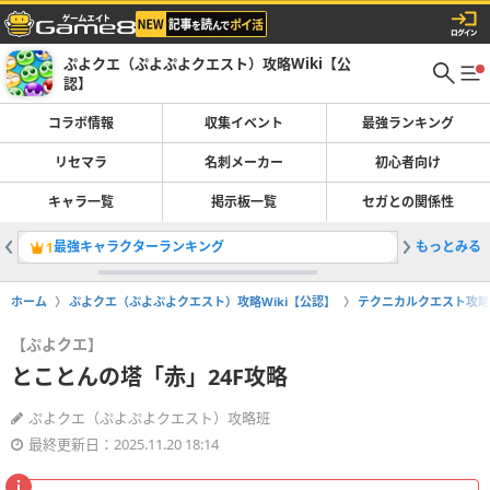
ぷよクエ（ぷよぷよクエスト）攻略Wiki【公
認】
コラボ情報
収集イベント
最強ランキング
リセマラ
名刺メーカー
初心者向け
キャラ一覧
掲示板一覧
セガとの関係性
最強キャラクターランキング
もっとみる
シズの評
1
2
ホーム
ぷよクエ（ぷよぷよクエスト）攻略Wiki【公認】
テクニカルクエスト攻略
【ぷよクエ】
とことんの塔「赤」24F攻略
ぷよクエ（ぷよぷよクエスト）攻略班
最終更新日：2025.11.20 18:14