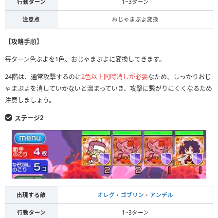
行動ターン
1~3ターン
注意点
おじゃまぷよ変換
【攻略手順】
毎ターン色ぷよを1色、おじゃまぷよに変換してきます。
24階は、通常攻撃するのに
2色以上同時消しが必要
なため、しっかりおじ
ゃまぷよを消していかないと溜まっていき、攻撃に繋がりにくくなるため
注意しましょう。
ステージ2
出現する敵
オレグ
・
ゴブリン
・
アンデル
行動ターン
1~3ターン