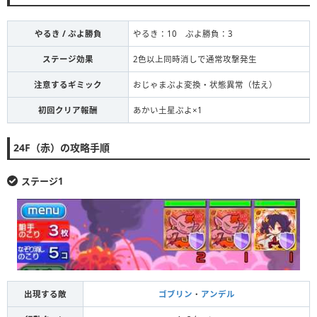
やるき / ぷよ勝負
やるき：10 ぷよ勝負：3
ステージ効果
2色以上同時消しで通常攻撃発生
注意するギミック
おじゃまぷよ変換・状態異常（怯え）
初回クリア報酬
あかい土星ぷよ×1
24F（赤）の攻略手順
ステージ1
出現する敵
ゴブリン
・
アンデル