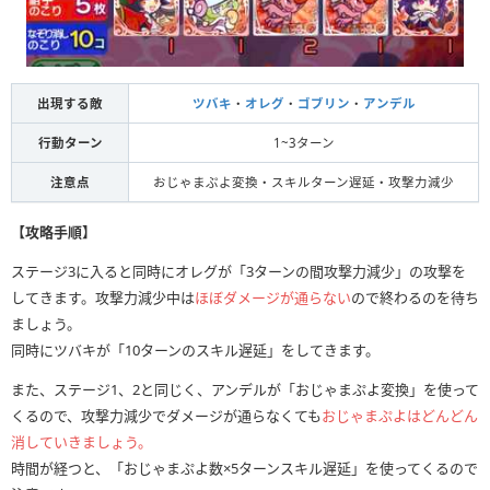
出現する敵
ツバキ
・
オレグ
・
ゴブリン
・
アンデル
行動ターン
1~3ターン
注意点
おじゃまぷよ変換・スキルターン遅延・攻撃力減少
【攻略手順】
ステージ3に入ると同時にオレグが「3ターンの間攻撃力減少」の攻撃を
してきます。攻撃力減少中は
ほぼダメージが通らない
ので終わるのを待ち
ましょう。
同時にツバキが「10ターンのスキル遅延」をしてきます。
また、ステージ1、2と同じく、アンデルが「おじゃまぷよ変換」を使って
くるので、攻撃力減少でダメージが通らなくても
おじゃまぷよはどんどん
消していきましょう。
時間が経つと、「おじゃまぷよ数×5ターンスキル遅延」を使ってくるので