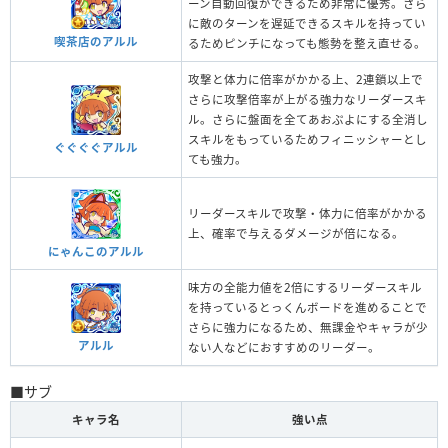
ーン自動回復ができるため非常に優秀。さら
に敵のターンを遅延できるスキルを持ってい
喫茶店のアルル
るためピンチになっても態勢を整え直せる。
攻撃と体力に倍率がかかる上、2連鎖以上で
さらに攻撃倍率が上がる強力なリーダースキ
ル。さらに盤面を全てあおぷよにする全消し
スキルをもっているためフィニッシャーとし
ぐぐぐぐアルル
ても強力。
リーダースキルで攻撃・体力に倍率がかかる
上、確率で与えるダメージが倍になる。
にゃんこのアルル
味方の全能力値を2倍にするリーダースキル
を持っているとっくんボードを進めることで
さらに強力になるため、無課金やキャラが少
アルル
ない人などにおすすめのリーダー。
■サブ
キャラ名
強い点