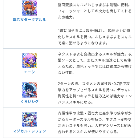
盤面変換スキルがおじゃまぷよ処理に便利。
フィニッシャーとしての火力も出してくれる
ため強力。
戦乙女ダークアルル
1度に消せるぷよ数を伸ばし、瞬間火力に特
化したスキルを持つ。おじゃまぷよをスキル
で楽に消せるようになります。
ネクストぷよを変換出来るスキルが強力。攻
撃ソースとして、またスキル加速としても使
えるため、単色デッキではほぼ編成から抜け
エニシ
ない性能。
2ターンの間、スタメンの属性数×0.7倍で攻
撃力をアップさせるスキルを持つ。デッキに
副属性を持つキャラを組み込めば強力なエン
くろいシグ
ハンススキルになる。
青属性単の攻撃・回復力に高水準の倍率がか
かるリーダースキルを持つ。ネクスト変換や
高火力スキルも強力。大神官シリーズと組み
マジカル・シフォン
合わせるとスキルが使いやすくなる。