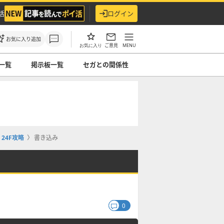
活
ログイン
お気に入り追加
ご意見
MENU
お気に入り
一覧
掲示板一覧
セガとの関係性
24F攻略
書き込み
0