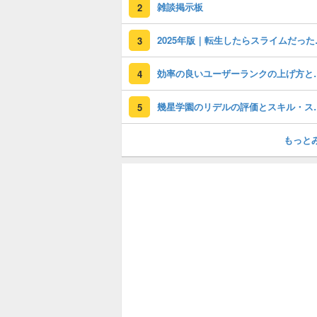
雑談掲示板
2
2025年版｜
3
効率の良いユーザーラ
4
幾星学園のリデル
5
もっと