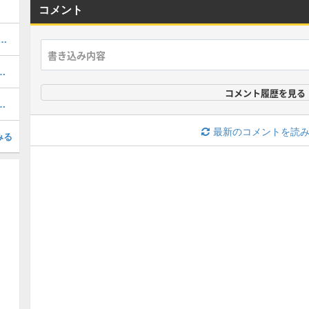
コメント
転生したらスライムだった件（転スラ）コラボの情報まとめ
ンクの上げ方と周回おすすめキャラ
コメント履歴を見る
の評価とスキル・ステータス
最新のコメントを読
みる