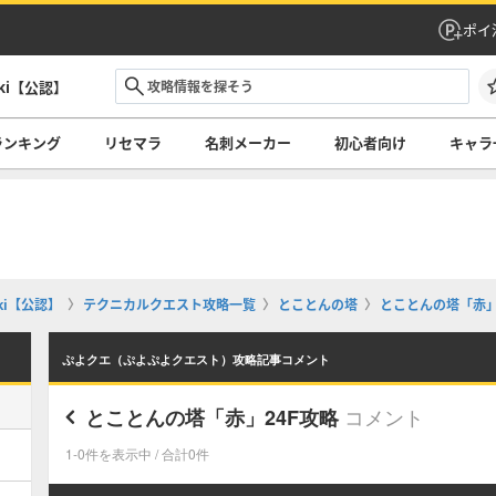
ポイ
ki【公認】
ランキング
リセマラ
名刺メーカー
初心者向け
キャラ
i【公認】
テクニカルクエスト攻略一覧
とことんの塔
とことんの塔「赤」
ぷよクエ（ぷよぷよクエスト）攻略記事コメント
コメント
とことんの塔「赤」24F攻略
1-0件を表示中 / 合計0件