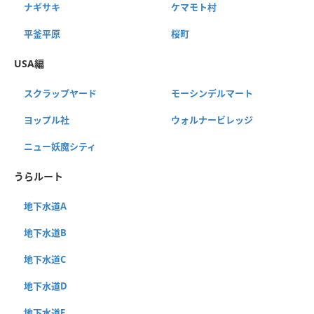
ナギサキ
ケマモト村
平釜平原
桜町
USA編
スクラップヤード
モーシンデルマート
ヨップル社
ウォルナービレッジ
ニュー妖魔シティ
うらルート
地下水道A
地下水道B
地下水道C
地下水道D
地下水道E