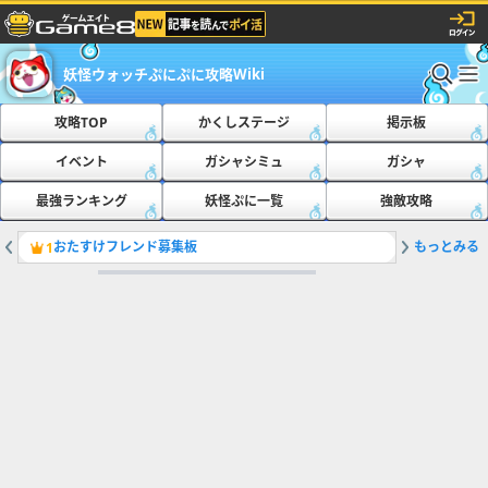
妖怪ウォッチぷにぷに攻略Wiki
攻略TOP
かくしステージ
掲示板
イベント
ガシャシミュ
ガシャ
最強ランキング
妖怪ぷに一覧
強敵攻略
おたすけフレンド募集板
もっとみる
ともだち
1
2