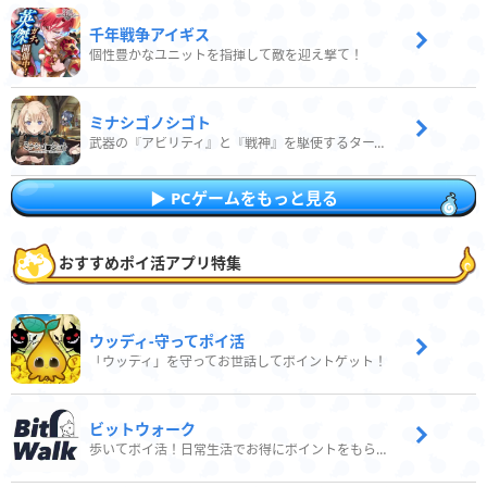
千年戦争アイギス
個性豊かなユニットを指揮して敵を迎え撃て！
ミナシゴノシゴト
武器の『アビリティ』と『戦神』を駆使するターン制コマンドバトルRPG！
PCゲームをもっと見る
おすすめポイ活アプリ特集
ウッディ‐守ってポイ活
「ウッディ」を守ってお世話してポイントゲット！
ビットウォーク
歩いてポイ活！日常生活でお得にポイントをもらおう