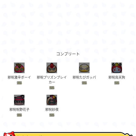
コンプリート
邪呪激辛ボーイ
邪呪プリズンブレイ
邪呪たびガッパ
邪呪烏天狗
カー
SSS
SSS
SSS
SSS
邪呪呪野花子
邪呪紗夜
SSS
SSS