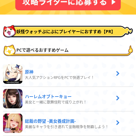
妖怪ウォッチぷにぷにプレイヤーにおすすめ【PR】
PCで遊べるおすすめゲーム
原神
大人気アクションRPGをPCで快適プレイ！
ハーレムオブトーキョー
美女と一緒に歌舞伎町で成り上がれ！
総裁の野望 -美女養成計画-
美麗なキャラを引き連れて金融戦争を制覇しよう！