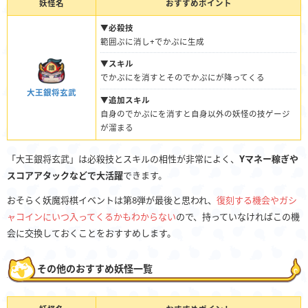
妖怪名
おすすめポイント
▼必殺技
範囲ぷに消し+でかぷに生成
▼スキル
でかぷにを消すとそのでかぷにが降ってくる
大王銀将玄武
▼追加スキル
自身のでかぷにを消すと自身以外の妖怪の技ゲージ
が溜まる
「大王銀将玄武」は必殺技とスキルの相性が非常によく、
Yマネー稼ぎや
スコアアタックなどで大活躍
できます。
おそらく妖魔将棋イベントは第8弾が最後と思われ、
復刻する機会やガシ
ャコインにいつ入ってくるかもわからない
ので、持っていなければこの機
会に交換しておくことをおすすめします。
その他のおすすめ妖怪一覧