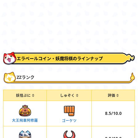
エラベールコイン・妖魔将棋のラインナップ
ZZランク
妖怪ぷに
しゅぞく
評価
8.5/10.0
大王飛車阿修羅
ゴーケツ