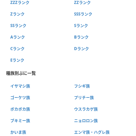
ZZZランク
ZZランク
Zランク
SSSランク
SSランク
Sランク
Aランク
Bランク
Cランク
Dランク
Eランク
種族別ぷに一覧
イサマシ族
フシギ族
ゴーケツ族
プリチー族
ポカポカ族
ウスラカゲ族
ブキミー族
ニョロロン族
かいま族
エンマ族・ハグレ族