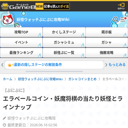
妖怪ウォッチぷにぷに攻略Wiki
攻略TOP
かくしステージ
掲示板
イベント
ガシャシミュ
ガシャ
最強ランキング
妖怪ぷに一覧
強敵攻略
最新の隠しステージの解放条件
もっとみる
ともだち
1
2
ホーム
妖怪ウォッチぷにぷに攻略Wiki
ガシャコインまとめ
エラベールコイン
【ぷにぷに】
エラベールコイン・妖魔将棋の当たり妖怪とラ
インナップ
妖怪ウォッチぷにぷに攻略班
最終更新日：2026.06.16 02:56