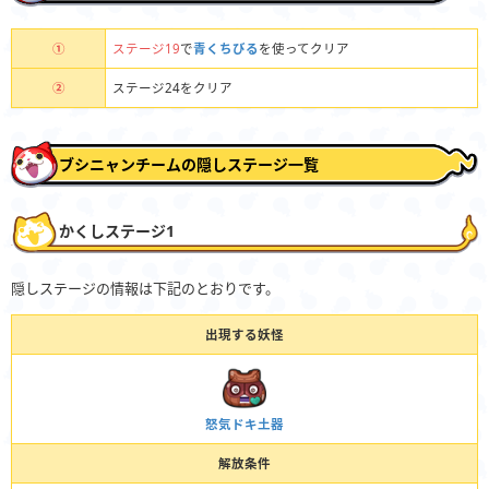
①
ステージ19
で
青くちびる
を使ってクリア
②
ステージ24をクリア
ブシニャンチームの隠しステージ一覧
かくしステージ1
隠しステージの情報は下記のとおりです。
出現する妖怪
怒気ドキ土器
解放条件