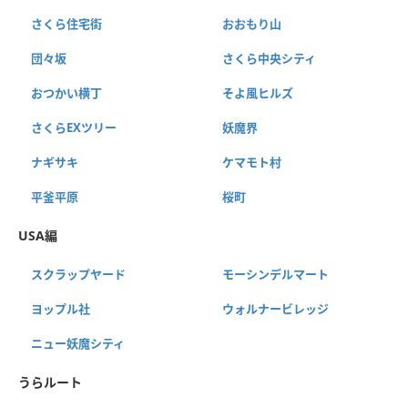
さくら住宅街
おおもり山
団々坂
さくら中央シティ
おつかい横丁
そよ風ヒルズ
さくらEXツリー
妖魔界
ナギサキ
ケマモト村
平釜平原
桜町
USA編
スクラップヤード
モーシンデルマート
ヨップル社
ウォルナービレッジ
ニュー妖魔シティ
うらルート