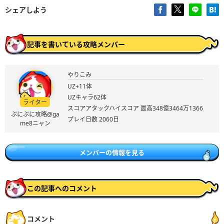
怒気ドキ土器
シェアしよう
解放条件
ステージ19
で妖怪ぷにをサイズ22以上
記事を書いている攻略メンバー
やりこみ
UZ+11体
UZキャラ62体
ライター
スコアアタックハイスコア 最高348億3464万1366
ぷにぷに攻略@ga
出現する妖怪
プレイ日数 2060日
me8ニャン
メンバーの情報を見る
覚醒フユニャン
解放条件
この記事へのコメント
ステージ24をクリア
コメント
覚醒フユニャンの倒し方とおすすめ妖怪