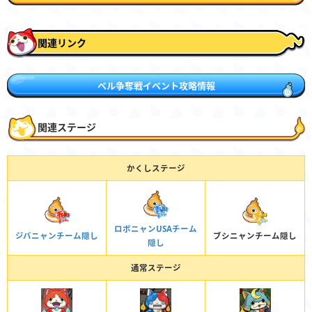
関連リンク
ベル争奪戦イベント攻略情報
出現する妖怪
関連ステージ
怒気ドキ土器
かくしステージ
解放条件
ステージ19
でイサマシ族を使って最大のダメージ3500以上
ロボニャンUSAチーム
ジバニャンチーム隠し
ブシニャンチーム隠し
隠し
通常ステージ