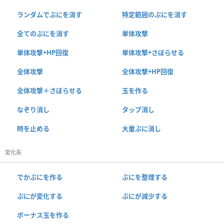
ランダムでぷにを消す
特定範囲のぷにを消す
全てのぷにを消す
単体攻撃
単体攻撃+HP回復
単体攻撃+さぼらせる
全体攻撃
全体攻撃+HP回復
全体攻撃＋さぼらせる
玉を作る
なぞり消し
タップ消し
時を止める
大量ぷに消し
変化系
でかぷにを作る
ぷにを整理する
ぷにが変化する
ぷにが減少する
ボーナス玉を作る