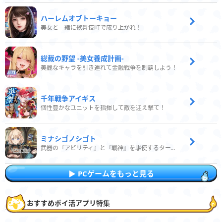
ハーレムオブトーキョー
美女と一緒に歌舞伎町で成り上がれ！
総裁の野望 -美女養成計画-
美麗なキャラを引き連れて金融戦争を制覇しよう！
千年戦争アイギス
個性豊かなユニットを指揮して敵を迎え撃て！
ミナシゴノシゴト
武器の『アビリティ』と『戦神』を駆使するターン制コマンドバトルRPG！
PCゲームをもっと見る
おすすめポイ活アプリ特集