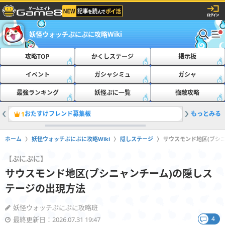
妖怪ウォッチぷにぷに攻略Wiki
攻略TOP
かくしステージ
掲示板
イベント
ガシャシミュ
ガシャ
最強ランキング
妖怪ぷに一覧
強敵攻略
おたすけフレンド募集板
もっとみる
最新の隠
1
2
ホーム
妖怪ウォッチぷにぷに攻略Wiki
隠しステージ
サウスモンド地区(ブシ
【ぷにぷに】
サウスモンド地区(ブシニャンチーム)の隠しス
テージの出現方法
妖怪ウォッチぷにぷに攻略班
4
最終更新日：2026.07.31 19:47