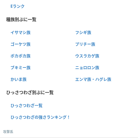
Eランク
種族別ぷに一覧
イサマシ族
フシギ族
ゴーケツ族
プリチー族
ポカポカ族
ウスラカゲ族
ブキミー族
ニョロロン族
かいま族
エンマ族・ハグレ族
ひっさつわざ別ぷに一覧
ひっさつわざ一覧
ひっさつわざの強さランキング！
攻撃系