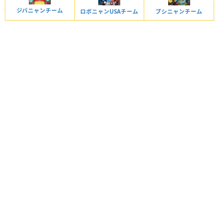
出現する妖怪
ジバニャンチーム
ロボニャンUSAチーム
ブシニャンチーム
覚醒フユニャン
解放条件
ステージ24をクリア
覚醒フユニャンの倒し方とおすすめ妖怪
出現する妖怪