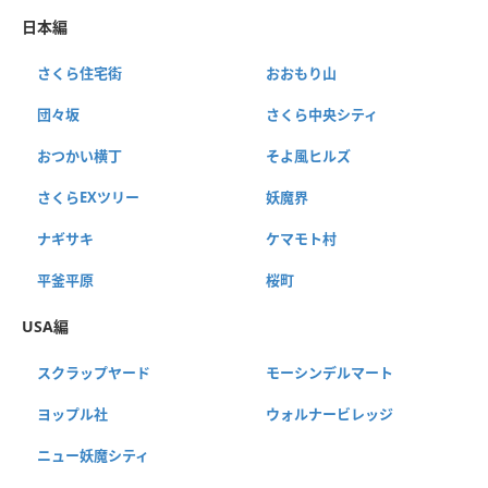
日本編
さくら住宅街
おおもり山
団々坂
さくら中央シティ
おつかい横丁
そよ風ヒルズ
さくらEXツリー
妖魔界
ナギサキ
ケマモト村
平釜平原
桜町
USA編
スクラップヤード
モーシンデルマート
ヨップル社
ウォルナービレッジ
ニュー妖魔シティ