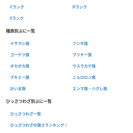
Cランク
Dランク
Eランク
種族別ぷに一覧
イサマシ族
フシギ族
ゴーケツ族
プリチー族
ポカポカ族
ウスラカゲ族
ブキミー族
ニョロロン族
かいま族
エンマ族・ハグレ族
ひっさつわざ別ぷに一覧
ひっさつわざ一覧
ひっさつわざの強さランキング！