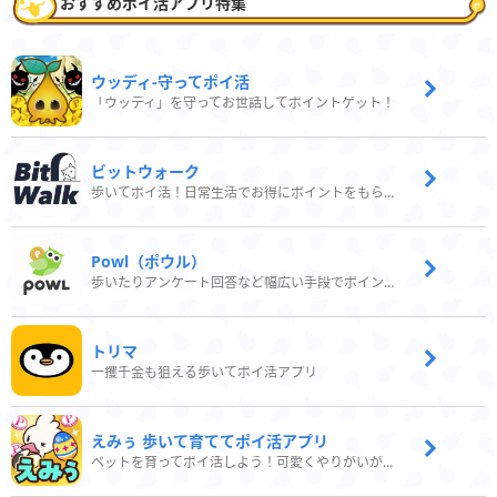
おすすめポイ活アプリ特集
ウッディ‐守ってポイ活
「ウッディ」を守ってお世話してポイントゲット！
ビットウォーク
歩いてポイ活！日常生活でお得にポイントをもらおう
Powl（ポウル）
歩いたりアンケート回答など幅広い手段でポイントをゲット
トリマ
一攫千金も狙える歩いてポイ活アプリ
えみぅ 歩いて育ててポイ活アプリ
ペットを育ってポイ活しよう！可愛くやりがいがある新感覚アプリ