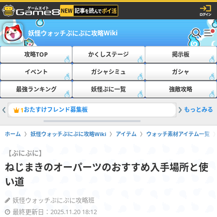
妖怪ウォッチぷにぷに攻略Wiki
攻略TOP
かくしステージ
掲示板
イベント
ガシャシミュ
ガシャ
最強ランキング
妖怪ぷに一覧
強敵攻略
おたすけフレンド募集板
もっとみる
最新の隠
1
2
ホーム
妖怪ウォッチぷにぷに攻略Wiki
アイテム
ウォッチ素材アイテム一覧
【ぷにぷに】
ねじまきのオーパーツのおすすめ入手場所と使
い道
妖怪ウォッチぷにぷに攻略班
最終更新日：2025.11.20 18:12