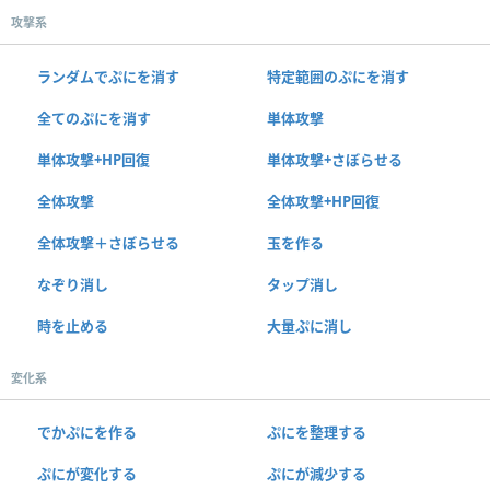
攻撃系
ランダムでぷにを消す
特定範囲のぷにを消す
全てのぷにを消す
単体攻撃
単体攻撃+HP回復
単体攻撃+さぼらせる
全体攻撃
全体攻撃+HP回復
全体攻撃＋さぼらせる
玉を作る
なぞり消し
タップ消し
時を止める
大量ぷに消し
変化系
でかぷにを作る
ぷにを整理する
ぷにが変化する
ぷにが減少する