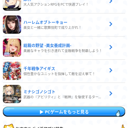
大人気アクションRPGをPCで快適プレイ！
ハーレムオブトーキョー
美女と一緒に歌舞伎町で成り上がれ！
総裁の野望 -美女養成計画-
美麗なキャラを引き連れて金融戦争を制覇しよう！
千年戦争アイギス
個性豊かなユニットを指揮して敵を迎え撃て！
ミナシゴノシゴト
武器の『アビリティ』と『戦神』を駆使するターン制コマンドバトルRPG！
PCゲームをもっと見る