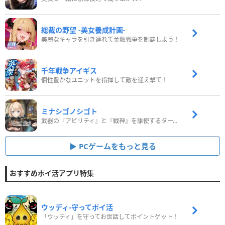
総裁の野望 -美女養成計画-
美麗なキャラを引き連れて金融戦争を制覇しよう！
千年戦争アイギス
個性豊かなユニットを指揮して敵を迎え撃て！
ミナシゴノシゴト
武器の『アビリティ』と『戦神』を駆使するターン制コマンドバトルRPG！
PCゲームをもっと見る
おすすめポイ活アプリ特集
ウッディ‐守ってポイ活
「ウッディ」を守ってお世話してポイントゲット！