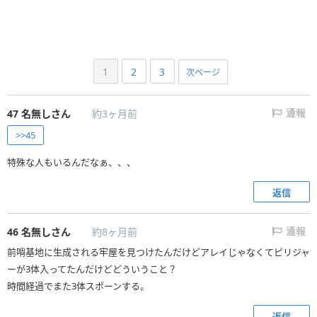
1
2
3
次ページ
47
名無しさん
約3ヶ月前
通報
>>45
特殊な人もいるんだなぁ、、、
返信
46
名無しさん
約8ヶ月前
通報
前哨基地に生成される牢屋を見つけたんだけどアレイじゃなくてピリジャ
ーが3体入ってたんだけどどういうこと？
時間経過でまた3体スポーンする。
返信