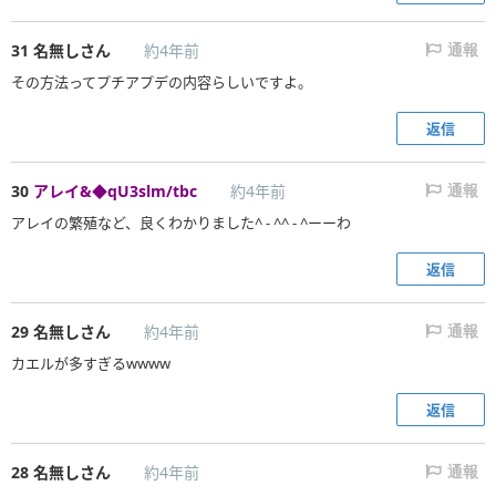
31
名無しさん
約4年前
通報
その方法ってプチアプデの内容らしいですよ。
返信
30
アレイ&◆qU3slm/tbc
約4年前
通報
アレイの繁殖など、良くわかりました^ - ^^ - ^ーーわ
返信
29
名無しさん
約4年前
通報
カエルが多すぎるwwww
返信
28
名無しさん
約4年前
通報