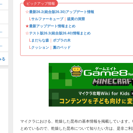
方・おすすめエンチャント
ピックアップ情報
☆
最新26.2(統合版26.30)アップデート情報
L
｜
サルファーキューブ
硫黄の洞窟
★
最新アップデート情報まとめ
方法と間欠泉の作り方・実装日
☆
テスト版26.3(統合版26.40)情報まとめ
L
｜
まだらな森
ポプラの木
めランキング一覧・簡単なやり方
L
｜
クッション
藁のベッド
みる
マイクラにおける、乾燥した昆布の基本情報を掲載しています。
とめているので、乾燥した昆布について知りたい方は、是非ご利