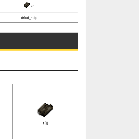
×1
dried_kelp
1個