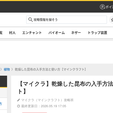
ポイ
覧
村人
エンチャント
バイオーム
ネザー
トラップ装置
植物
乾燥した昆布の入手方法と使い方【マインクラフト】
【マイクラ】乾燥した昆布の入手方
ト】
マイクラ（マインクラフト）攻略班
方
最終更新日：2026.05.19 17:05