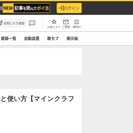
活
ログイン
お気に入り追加
ご意見
MENU
お気に入り
建築一覧
自動装置
敵モブ
掲示板
法と使い方【マインクラフ