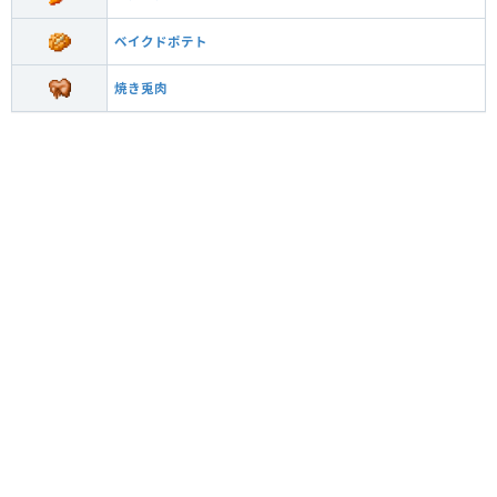
ベイクドポテト
焼き兎肉