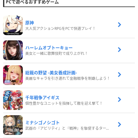
PCで遊べるおすすめゲーム
原神
大人気アクションRPGをPCで快適プレイ！
ハーレムオブトーキョー
美女と一緒に歌舞伎町で成り上がれ！
総裁の野望 -美女養成計画-
美麗なキャラを引き連れて金融戦争を制覇しよう！
千年戦争アイギス
個性豊かなユニットを指揮して敵を迎え撃て！
ミナシゴノシゴト
武器の『アビリティ』と『戦神』を駆使するターン制コマンドバトルRPG！