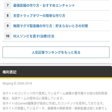
7
最強装備の作り方・おすすめエンチャント
8
天空トラップタワーの簡単な作り方
9
無限マグマ製造機の作り方｜貯まらないときの対策
10
村人ゾンビを直す(治療)方法
人気記事ランキングをもっと見る
権利表記
Mojang © 2009-2018
当サイトのコンテンツ内で使用しているゲーム画像の著作権その他の知的財産
権は、当該ゲームの提供元に帰属しています。
当サイトはGame8編集部が独自に作成したコンテンツを提供しております。
当サイトが掲載しているデータ、画像等の無断使用・無断転載は固くお断りし