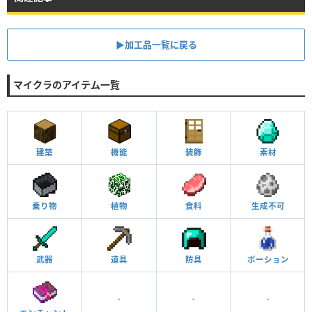
▶︎加工品一覧に戻る
マイクラのアイテム一覧
建築
機能
装飾
素材
乗り物
植物
食料
生成不可
武器
道具
防具
ポーション
-
-
-