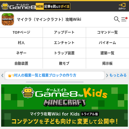
マイクラ（マインクラフト）攻略Wiki
TOPページ
アップデート
コマンド一覧
村人
エンチャント
バイオーム
ネザー
トラップ装置
建築一覧
自動装置
敵モブ
掲示板
村人の職業一覧と職業ブロックの作り方
もっとみる
ブランチ
1
2