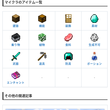
マイクラのアイテム一覧
建築
機能
装飾
素材
乗り物
植物
食料
生成不可
武器
道具
防具
ポーション
-
-
-
エンチャント
その他の関連記事