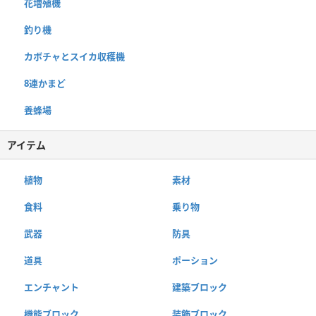
花増殖機
釣り機
カボチャとスイカ収穫機
8連かまど
養蜂場
アイテム
植物
素材
食料
乗り物
武器
防具
道具
ポーション
エンチャント
建築ブロック
機能ブロック
装飾ブロック