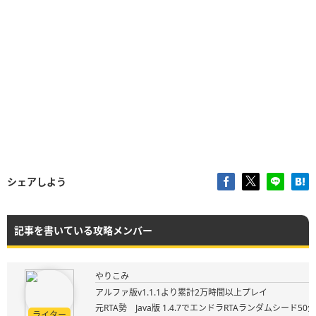
シェアしよう
記事を書いている攻略メンバー
やりこみ
アルファ版v1.1.1より累計2万時間以上プレイ
元RTA勢 Java版 1.4.7でエンドラRTAランダムシード50
ライター