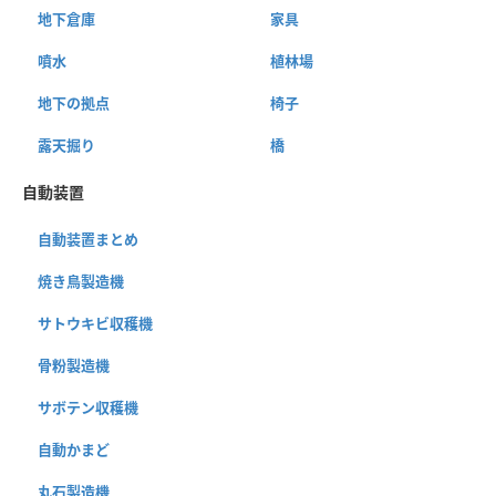
地下倉庫
家具
噴水
植林場
地下の拠点
椅子
露天掘り
橋
自動装置
自動装置まとめ
焼き鳥製造機
サトウキビ収穫機
骨粉製造機
サボテン収穫機
自動かまど
丸石製造機