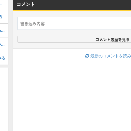
方・おすすめエンチャント
コメント
方
ダイヤの高さ(座標)と使い道・おすすめの高さ
コメント履歴を見る
試練の間(トライアルチャンバー)の見つけ方と特徴
最新のコメントを読
みる