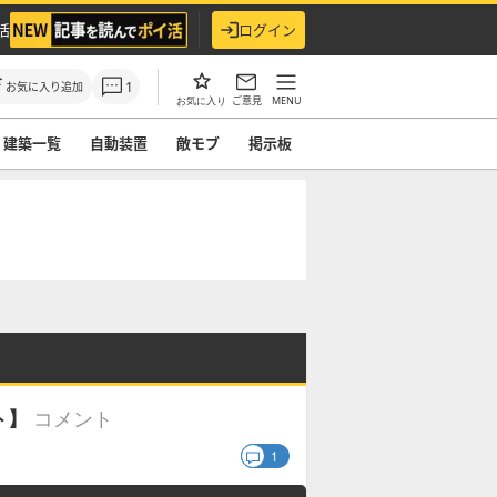
活
ログイン
1
お気に入り追加
ご意見
MENU
お気に入り
建築一覧
自動装置
敵モブ
掲示板
コメント
ト】
1