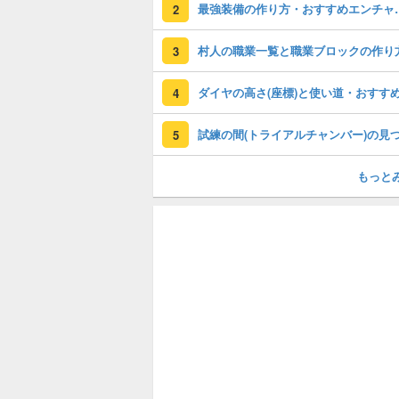
最強装備の作り
2
村人の職業一覧と職業ブロックの作り
3
4
5
もっと