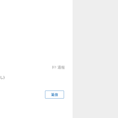
通報
し)
返信