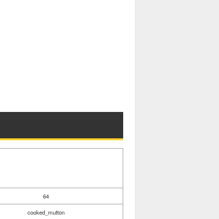
64
cooked_mutton