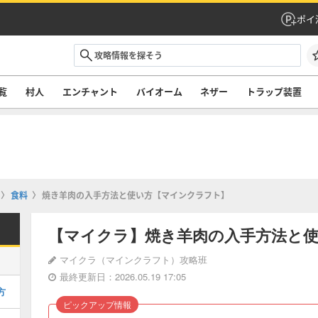
ポイ
覧
村人
エンチャント
バイオーム
ネザー
トラップ装置
食料
焼き羊肉の入手方法と使い方【マインクラフト】
【マイクラ】焼き羊肉の入手方法と
マイクラ（マインクラフト）攻略班
最終更新日：2026.05.19 17:05
方
ピックアップ情報