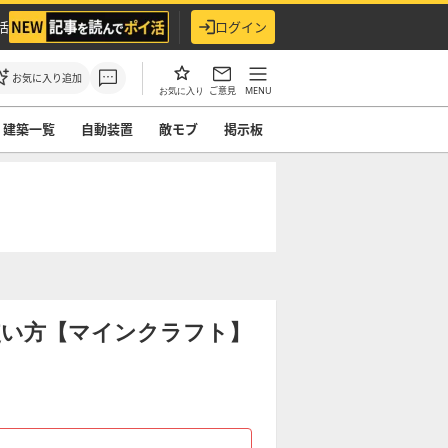
活
ログイン
お気に入り追加
ご意見
MENU
お気に入り
建築一覧
自動装置
敵モブ
掲示板
使い方【マインクラフト】