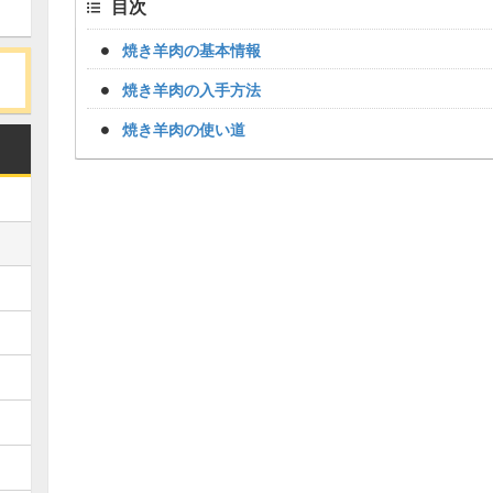
目次
焼き羊肉の基本情報
焼き羊肉の入手方法
焼き羊肉の使い道
Loaded
:
/
Unmute
34.94%