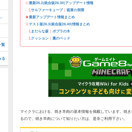
☆
最新26.2(統合版26.30)アップデート情報
L
｜
サルファーキューブ
硫黄の洞窟
アップデート情報まとめ・2026年第3弾アプデ
★
最新アップデート情報まとめ
☆
テスト版26.3(統合版26.40)情報まとめ
L
｜
まだらな森
ポプラの木
L
｜
クッション
藁のベッド
一覧
みる
マイクラにおける、焼き羊肉の基本情報を掲載しています。焼き
るので、焼き羊肉について知りたい方は、是非ご利用下さい。