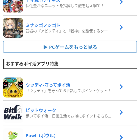
個性豊かなユニットを指揮して敵を迎え撃て！
ミナシゴノシゴト
武器の『アビリティ』と『戦神』を駆使するターン制コマンドバトルRPG！
PCゲームをもっと見る
おすすめポイ活アプリ特集
ウッディ‐守ってポイ活
「ウッディ」を守ってお世話してポイントゲット！
ビットウォーク
歩いてポイ活！日常生活でお得にポイントをもらおう
Powl（ポウル）