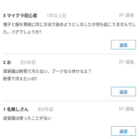
3
マイクラ初心者
1年以上前
通報
帽子と服を黄緑に同じ方法で染めようとしましたが何も起こりませんでし
た。バグでしょうか?
返信
2
お
約5年前
通報
革装備は粉雪で冷えない、ブーツなら歩けるよ？
粉雪で冷えたいの?
返信
1
名無しさん
約6年前
通報
皮装備は使ったことがない
返信