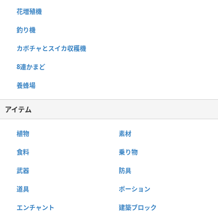
花増殖機
釣り機
カボチャとスイカ収穫機
8連かまど
養蜂場
アイテム
植物
素材
食料
乗り物
武器
防具
道具
ポーション
エンチャント
建築ブロック