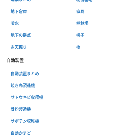
地下倉庫
家具
噴水
植林場
地下の拠点
椅子
露天掘り
橋
自動装置
自動装置まとめ
焼き鳥製造機
サトウキビ収穫機
骨粉製造機
サボテン収穫機
自動かまど