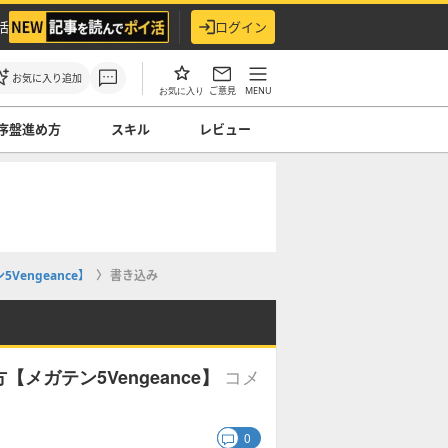
活
ログイン
お気に入り追加
ご意見
MENU
お気に入り
序盤進め方
スキル
レビュー
engeance】
書き込み
コメ
ガテン5Vengeance】
0