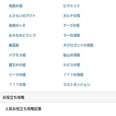
地底の湖
ピラミッド
人さらいのアジト
ガルナの塔
地球のへそ
アープの塔
おろちのどうくつ
ラーの洞窟
幽霊船
ネクロゴンドの洞窟
バラモス城
岩山の洞窟
魔王の爪痕
ルビスの塔
ゾーマの城
？？？の洞窟
？？？の塔
ラストダンジョン
お役立ち攻略
人気お役立ち攻略記事