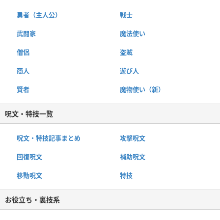
勇者（主人公）
戦士
武闘家
魔法使い
僧侶
盗賊
商人
遊び人
賢者
魔物使い（新）
呪文・特技一覧
呪文・特技記事まとめ
攻撃呪文
回復呪文
補助呪文
移動呪文
特技
お役立ち・裏技系