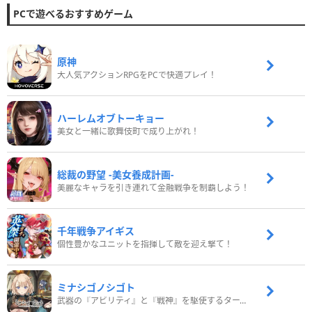
PCで遊べるおすすめゲーム
原神
大人気アクションRPGをPCで快適プレイ！
ハーレムオブトーキョー
美女と一緒に歌舞伎町で成り上がれ！
総裁の野望 -美女養成計画-
美麗なキャラを引き連れて金融戦争を制覇しよう！
千年戦争アイギス
個性豊かなユニットを指揮して敵を迎え撃て！
ミナシゴノシゴト
武器の『アビリティ』と『戦神』を駆使するターン制コマンドバトルRPG！