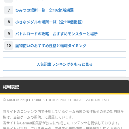
7
ひみつの場所一覧｜全102箇所網羅
8
小さなメダルの場所一覧（全110個掲載）
9
バトルロードの攻略｜おすすめモンスターと場所
10
魔物使いのおすすめ性格と転職タイミング
人気記事ランキングをもっと見る
権利表記
© ARMOR PROJECT/BIRD STUDIO/SPIKE CHUNSOFT/SQUARE ENIX
当サイトのコンテンツ内で使用しているゲーム画像の著作権その他の知的財産
権は、当該ゲームの提供元に帰属しています。
当サイトはGame8編集部が独自に作成したコンテンツを提供しております。
当サイトが掲載しているデータ、画像等の無断使用・無断転載は固くお断りし