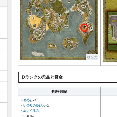
拡大
Dランクの景品と賞金
初勝利報酬
命の石
・
×3
いのりのゆびわ
・
×2
ぬいぐるみ
・
・16,000G