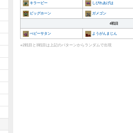
キラービー
しびれあげは
ビッグホーン
ガメゴン
4戦目
べビーサタン
ようがんまじん
※2戦目と3戦目は上記のパターンからランダムで出現