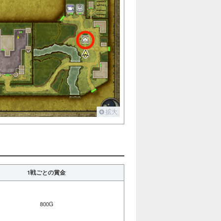
拡大
1戦ごとの賞金
800G