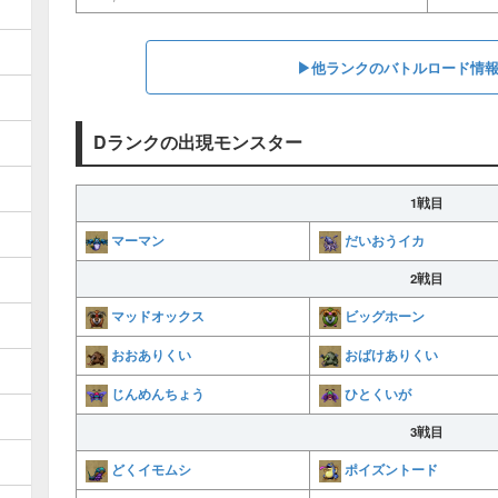
▶︎他ランクのバトルロード情
Dランクの出現モンスター
1戦目
マーマン
だいおうイカ
2戦目
マッドオックス
ビッグホーン
おおありくい
おばけありくい
じんめんちょう
ひとくいが
3戦目
どくイモムシ
ポイズントード