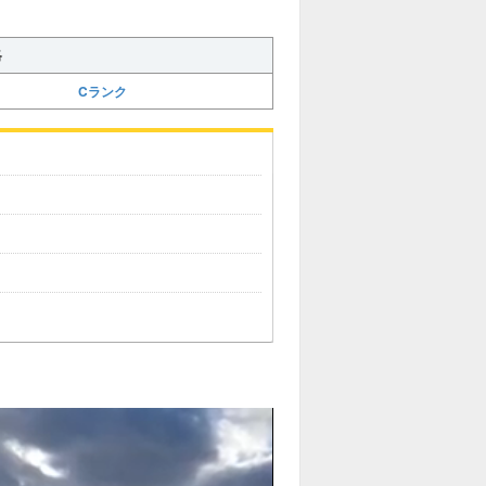
略
Cランク