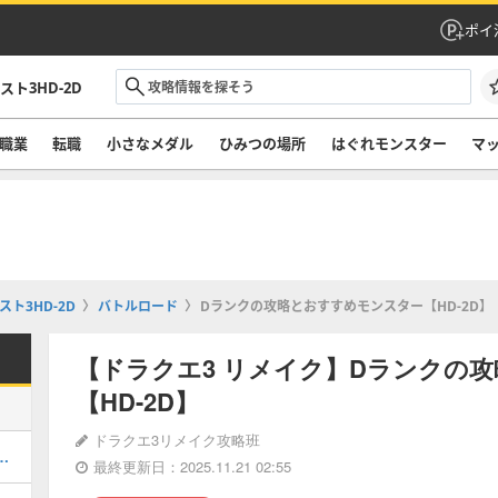
ポイ
ト3HD-2D
職業
転職
小さなメダル
ひみつの場所
はぐれモンスター
マ
ト3HD-2D
バトルロード
Dランクの攻略とおすすめモンスター【HD-2D】
【ドラクエ3 リメイク】Dランクの
【HD-2D】
ドラクエ3リメイク攻略班
ンスター）の場所一覧と条件・全121体掲載
最終更新日：2025.11.21 02:55