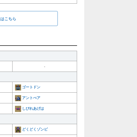
報はこちら
-
ゴートドン
アントべア
しびれあげは
どくどくゾンビ