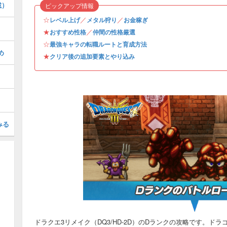
載）
ピックアップ情報
☆
／
／
レベル上げ
メタル狩り
お金稼ぎ
★
／
おすすめ性格
仲間の性格厳選
☆
最強キャラの転職ルートと育成方法
め
★
クリア後の追加要素とやり込み
みる
ドラクエ3リメイク（DQ3/HD-2D）のDランクの攻略です。ド