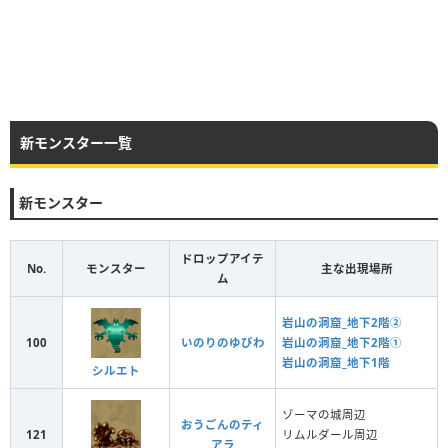
新モンスター一覧
新モンスター
ドロップアイテ
No.
モンスター
主な出現場所
ム
岩山の洞窟_地下2階②
100
いのりのゆびわ
岩山の洞窟_地下2階①
岩山の洞窟_地下1階
シルエト
ゾーマの城周辺
おうごんのティ
121
リムルダール周辺
アラ