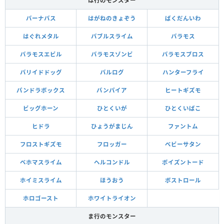
は行のモンスター
バーナバス
はがねのきょぞう
ばくだんいわ
はぐれメタル
バブルスライム
バラモス
バラモスエビル
バラモスゾンビ
バラモスブロス
バリイドドッグ
バルログ
ハンターフライ
パンドラボックス
バンパイア
ヒートギズモ
ビッグホーン
ひとくいが
ひとくいばこ
ヒドラ
ひょうがまじん
ファントム
フロストギズモ
フロッガー
べビーサタン
ベホマスライム
ヘルコンドル
ポイズントード
ホイミスライム
ほうおう
ボストロール
ホロゴースト
ホワイトライオン
ま行のモンスター