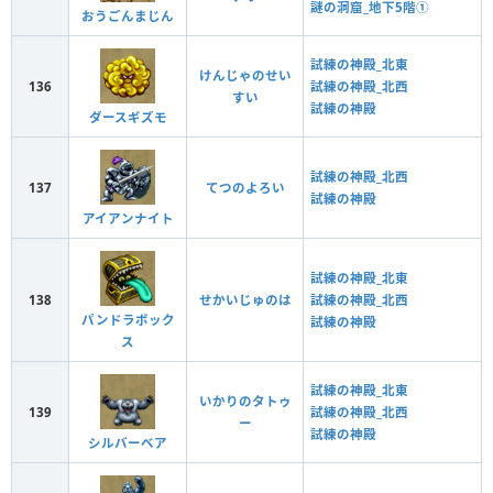
謎の洞窟_地下5階①
おうごんまじん
試練の神殿_北東
けんじゃのせい
136
試練の神殿_北西
すい
試練の神殿
ダースギズモ
試練の神殿_北西
137
てつのよろい
試練の神殿
アイアンナイト
試練の神殿_北東
138
せかいじゅのは
試練の神殿_北西
パンドラボック
試練の神殿
ス
試練の神殿_北東
いかりのタトゥ
139
試練の神殿_北西
ー
試練の神殿
シルバーベア