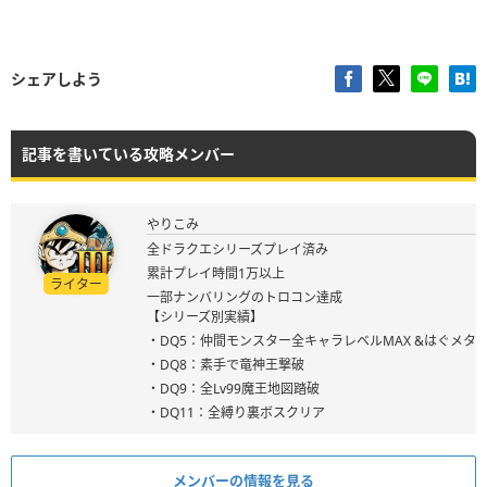
シェアしよう
記事を書いている攻略メンバー
やりこみ
全ドラクエシリーズプレイ済み
累計プレイ時間1万以上
ライター
一部ナンバリングのトロコン達成
【シリーズ別実績】
・DQ5：仲間モンスター全キャラレベルMAX &はぐメタ
・DQ8：素手で竜神王撃破
・DQ9：全Lv99魔王地図踏破
・DQ11：全縛り裏ボスクリア
メンバーの情報を見る