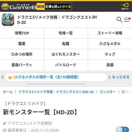
ドラクエ3リメイク攻略｜ドラゴンクエスト3H
D-2D
攻略TOP
性格一覧
ストーリー攻略
職業
転職
小さなメダル
ひみつの場所
はぐれモンスター
マップ
最強パーティ
バトルロード
装備
小さなメダルの場所一覧（全110個掲載）
もっとみる
1
2
ホーム
ドラクエ3リメイク攻略｜ドラゴンクエスト3HD-2D
モンスター
新モン
【ドラクエ3 リメイク】
新モンスター一覧【HD-2D】
ドラクエ3リメイク攻略班
7
最終更新日：2025.11.21 03:05