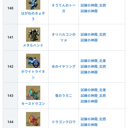
そうてんのトー
試練の神殿_北西
140
ガ
試練の神殿
はがねのきょぞ
う
オリハルコンの
試練の神殿_北西
141
ツメ
試練の神殿
メタルハンド
試練の神殿_北東
142
氷のイヤリング
試練の神殿_北西
ホワイトライオ
試練の神殿
ン
試練の神殿_北東
143
竜のうろこ
試練の神殿_北西
試練の神殿
キースドラゴン
試練の神殿_北西
144
ドラゴンクロウ
試練の神殿