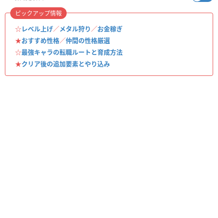
ピックアップ情報
☆
レベル上げ
／
メタル狩り
／
お金稼ぎ
★
おすすめ性格
／
仲間の性格厳選
☆
最強キャラの転職ルートと育成方法
★
クリア後の追加要素とやり込み