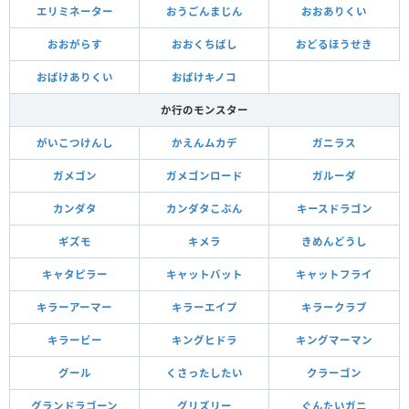
エリミネーター
おうごんまじん
おおありくい
おおがらす
おおくちばし
おどるほうせき
おばけありくい
おばけキノコ
か行のモンスター
がいこつけんし
かえんムカデ
ガニラス
ガメゴン
ガメゴンロード
ガルーダ
カンダタ
カンダタこぶん
キースドラゴン
ギズモ
キメラ
きめんどうし
キャタピラー
キャットバット
キャットフライ
キラーアーマー
キラーエイプ
キラークラブ
キラービー
キングヒドラ
キングマーマン
グール
くさったしたい
クラーゴン
グランドラゴーン
グリズリー
ぐんたいガニ