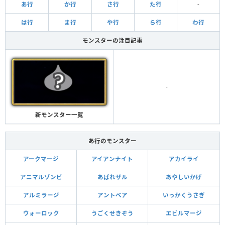
あ行
か行
さ行
た行
-
は行
ま行
や行
ら行
わ行
モンスターの注目記事
-
新モンスター一覧
あ行のモンスター
アークマージ
アイアンナイト
アカイライ
アニマルゾンビ
あばれザル
あやしいかげ
アルミラージ
アントべア
いっかくうさぎ
ウォーロック
うごくせきぞう
エビルマージ