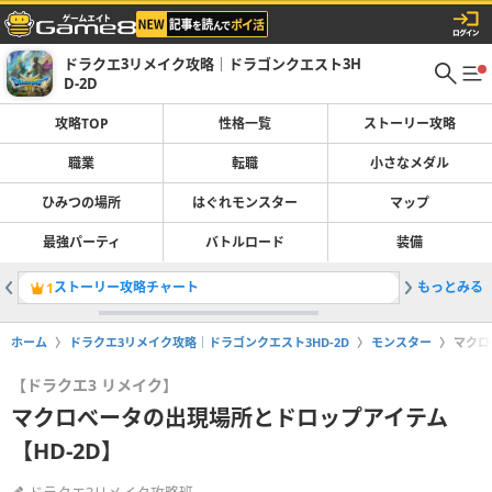
ドラクエ3リメイク攻略｜ドラゴンクエスト3H
D-2D
攻略TOP
性格一覧
ストーリー攻略
職業
転職
小さなメダル
ひみつの場所
はぐれモンスター
マップ
最強パーティ
バトルロード
装備
ストーリー攻略チャート
もっとみる
バトルロ
1
2
ホーム
ドラクエ3リメイク攻略｜ドラゴンクエスト3HD-2D
モンスター
マクロ
【ドラクエ3 リメイク】
マクロべータの出現場所とドロップアイテム
【HD-2D】