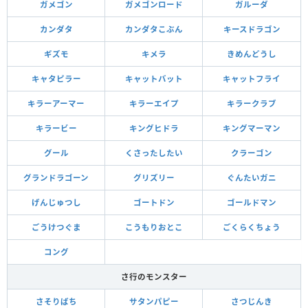
ガメゴン
ガメゴンロード
ガルーダ
カンダタ
カンダタこぶん
キースドラゴン
ギズモ
キメラ
きめんどうし
キャタピラー
キャットバット
キャットフライ
キラーアーマー
キラーエイプ
キラークラブ
キラービー
キングヒドラ
キングマーマン
グール
くさったしたい
クラーゴン
グランドラゴーン
グリズリー
ぐんたいガニ
げんじゅつし
ゴートドン
ゴールドマン
ごうけつぐま
こうもりおとこ
ごくらくちょう
コング
さ行のモンスター
さそりばち
サタンパピー
さつじんき