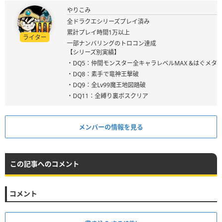
やりこみ
全ドラクエシリーズプレイ済み
累計プレイ時間1万以上
ライター
一部ナンバリングのトロコン達成
【シリーズ別実績】
・DQ5：仲間モンスター全キャラレベルMAX &はぐメタ
・DQ8：素手で竜神王撃破
・DQ9：全Lv99魔王地図踏破
・DQ11：全縛り裏ボスクリア
メンバーの情報を見る
この記事へのコメント
コメント