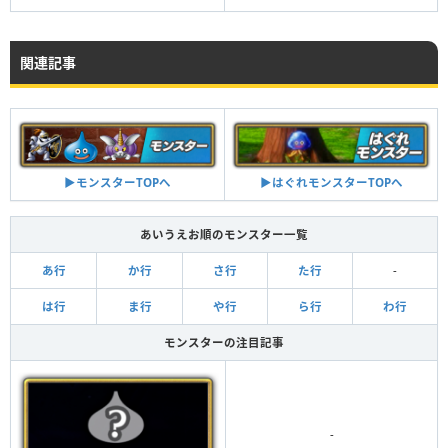
関連記事
▶︎はぐれモンスターTOPへ
▶︎モンスターTOPへ
あいうえお順のモンスター一覧
あ行
か行
さ行
た行
-
は行
ま行
や行
ら行
わ行
モンスターの注目記事
-