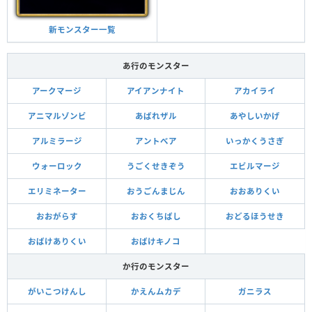
新モンスター一覧
あ行のモンスター
アークマージ
アイアンナイト
アカイライ
アニマルゾンビ
あばれザル
あやしいかげ
アルミラージ
アントべア
いっかくうさぎ
ウォーロック
うごくせきぞう
エビルマージ
エリミネーター
おうごんまじん
おおありくい
おおがらす
おおくちばし
おどるほうせき
おばけありくい
おばけキノコ
か行のモンスター
がいこつけんし
かえんムカデ
ガニラス