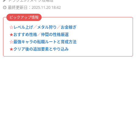
ドラクエ3リメイク攻略班
最終更新日：2025.11.20 18:42
ピックアップ情報
☆
レベル上げ
／
メタル狩り
／
お金稼ぎ
★
おすすめ性格
／
仲間の性格厳選
☆
最強キャラの転職ルートと育成方法
★
クリア後の追加要素とやり込み