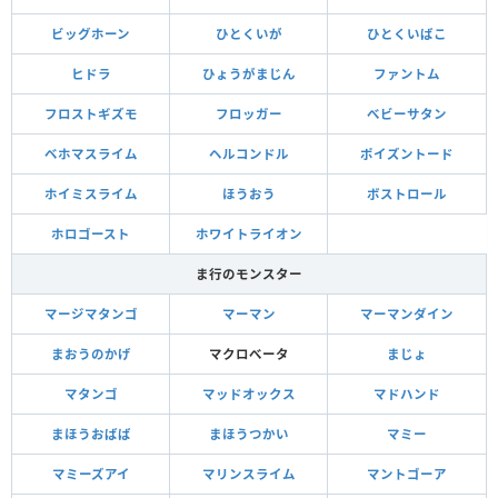
ビッグホーン
ひとくいが
ひとくいばこ
ヒドラ
ひょうがまじん
ファントム
フロストギズモ
フロッガー
べビーサタン
ベホマスライム
ヘルコンドル
ポイズントード
ホイミスライム
ほうおう
ボストロール
ホロゴースト
ホワイトライオン
ま行のモンスター
マージマタンゴ
マーマン
マーマンダイン
まおうのかげ
マクロべータ
まじょ
マタンゴ
マッドオックス
マドハンド
まほうおばば
まほうつかい
マミー
マミーズアイ
マリンスライム
マントゴーア