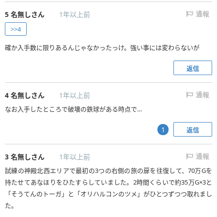
5
名無しさん
1年以上前
通報
>>4
確か入手数に限りあるんじゃなかったっけ。強い事には変わらないが
返信
4
名無しさん
1年以上前
通報
なお入手したところで破壊の鉄球がある時点で…
返信
1
3
名無しさん
1年以上前
通報
試練の神殿北西エリアで最初の3つの右側の旅の扉を往復して、70万Gを
持たせてあなほりをひたすらしていました。2時間くらいで約35万G×3と
「そうてんのトーガ」と「オリハルコンのツメ」がひとつずつつ取れまし
た。