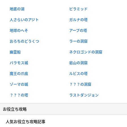
地底の湖
ピラミッド
人さらいのアジト
ガルナの塔
地球のへそ
アープの塔
おろちのどうくつ
ラーの洞窟
幽霊船
ネクロゴンドの洞窟
バラモス城
岩山の洞窟
魔王の爪痕
ルビスの塔
ゾーマの城
？？？の洞窟
？？？の塔
ラストダンジョン
お役立ち攻略
人気お役立ち攻略記事