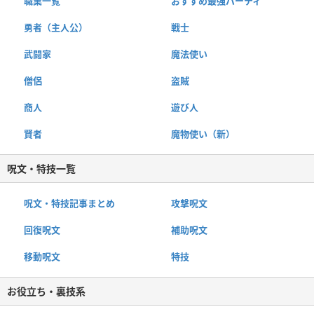
職業一覧
おすすめ最強パーティ
勇者（主人公）
戦士
武闘家
魔法使い
僧侶
盗賊
商人
遊び人
賢者
魔物使い（新）
呪文・特技一覧
呪文・特技記事まとめ
攻撃呪文
回復呪文
補助呪文
移動呪文
特技
お役立ち・裏技系