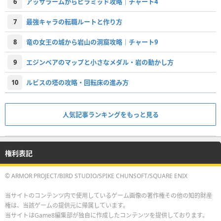
6
アッサラームからピラミッド攻略｜チャート4
7
最強キャラの転職ルートと作り方
8
竜の女王の城から岩山の洞窟攻略｜チャート9
9
エジンベアのマップと小さなメダル・岩の動かし方
10
ルビスの塔の攻略・回転床の進み方
人気記事ランキングをもっと見る
権利表記
© ARMOR PROJECT/BIRD STUDIO/SPIKE CHUNSOFT/SQUARE ENIX
当サイトのコンテンツ内で使用しているゲーム画像の著作権その他の知的財産
権は、当該ゲームの提供元に帰属しています。
当サイトはGame8編集部が独自に作成したコンテンツを提供しております。