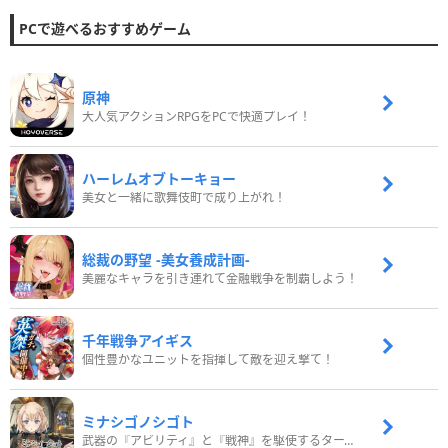
PCで遊べるおすすめゲーム
原神
大人気アクションRPGをPCで快適プレイ！
ハーレムオブトーキョー
美女と一緒に歌舞伎町で成り上がれ！
総裁の野望 -美女養成計画-
美麗なキャラを引き連れて金融戦争を制覇しよう！
千年戦争アイギス
個性豊かなユニットを指揮して敵を迎え撃て！
ミナシゴノシゴト
武器の『アビリティ』と『戦神』を駆使するターン制コマンドバトルRPG！