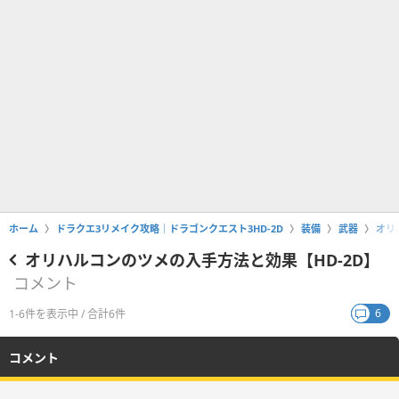
ホーム
ドラクエ3リメイク攻略｜ドラゴンクエスト3HD-2D
装備
武器
オリ
オリハルコンのツメの入手方法と効果【HD-2D】
コメント
6
1-6件を表示中 / 合計6件
コメント