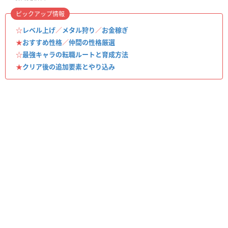
ピックアップ情報
☆
レベル上げ
／
メタル狩り
／
お金稼ぎ
★
おすすめ性格
／
仲間の性格厳選
☆
最強キャラの転職ルートと育成方法
★
クリア後の追加要素とやり込み