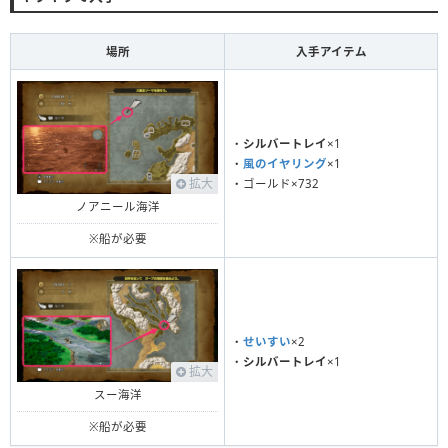
場所
入手アイテム
・
シルバートレイ
×1
・
風のイヤリング
×1
拡大
・ゴールド×732
ノアニール海洋
※船が必要
・
せいすい
×2
・
シルバートレイ
×1
拡大
スー海洋
※船が必要