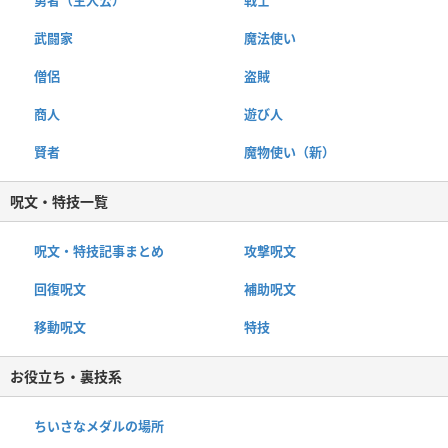
勇者（主人公）
戦士
武闘家
魔法使い
僧侶
盗賊
商人
遊び人
賢者
魔物使い（新）
呪文・特技一覧
呪文・特技記事まとめ
攻撃呪文
回復呪文
補助呪文
移動呪文
特技
お役立ち・裏技系
ちいさなメダルの場所