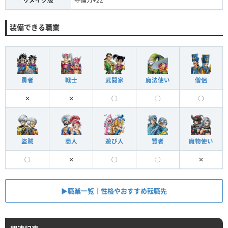
リメイク版
守備力+22
装備できる職業
勇者
戦士
武闘家
魔法使い
僧侶
✕
✕
◯
◯
◯
盗賊
商人
遊び人
賢者
魔物使い
◯
✕
◯
◯
✕
▶︎職業一覧｜性格やおすすめ転職先