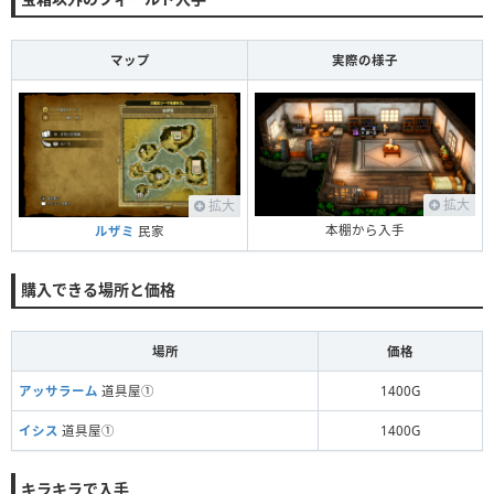
マップ
実際の様子
拡大
拡大
本棚から入手
ルザミ
民家
購入できる場所と価格
場所
価格
アッサラーム
道具屋①
1400G
イシス
道具屋①
1400G
キラキラで入手