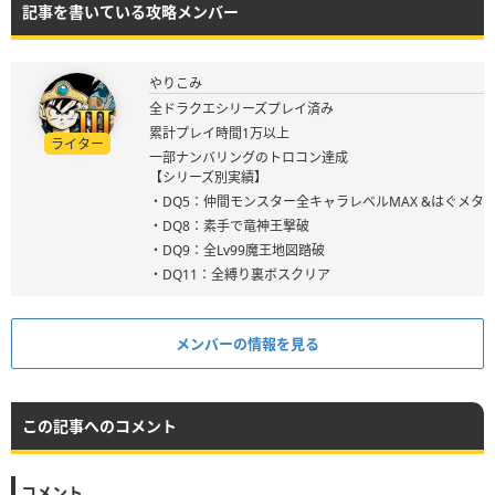
記事を書いている攻略メンバー
やりこみ
全ドラクエシリーズプレイ済み
累計プレイ時間1万以上
ライター
一部ナンバリングのトロコン達成
【シリーズ別実績】
・DQ5：仲間モンスター全キャラレベルMAX &はぐメタ
・DQ8：素手で竜神王撃破
・DQ9：全Lv99魔王地図踏破
・DQ11：全縛り裏ボスクリア
メンバーの情報を見る
この記事へのコメント
コメント