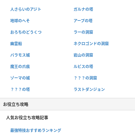
人さらいのアジト
ガルナの塔
地球のへそ
アープの塔
おろちのどうくつ
ラーの洞窟
幽霊船
ネクロゴンドの洞窟
バラモス城
岩山の洞窟
魔王の爪痕
ルビスの塔
ゾーマの城
？？？の洞窟
？？？の塔
ラストダンジョン
お役立ち攻略
人気お役立ち攻略記事
最強特技おすすめランキング