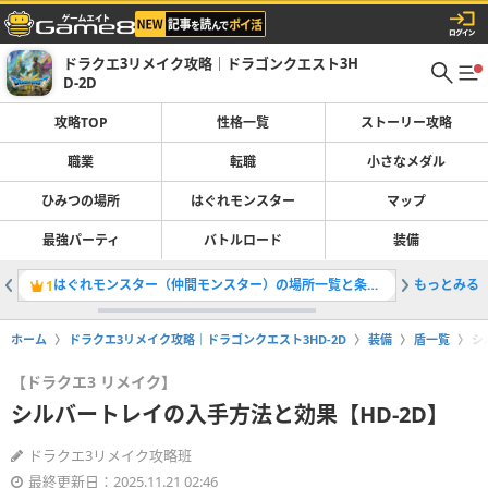
ドラクエ3リメイク攻略｜ドラゴンクエスト3H
D-2D
攻略TOP
性格一覧
ストーリー攻略
職業
転職
小さなメダル
ひみつの場所
はぐれモンスター
マップ
最強パーティ
バトルロード
装備
はぐれモンスター（仲間モンスター）の場所一覧と条件・全121体掲載
もっとみる
小さなメ
1
2
ホーム
ドラクエ3リメイク攻略｜ドラゴンクエスト3HD-2D
装備
盾一覧
シ
【ドラクエ3 リメイク】
シルバートレイの入手方法と効果【HD-2D】
ドラクエ3リメイク攻略班
最終更新日：2025.11.21 02:46