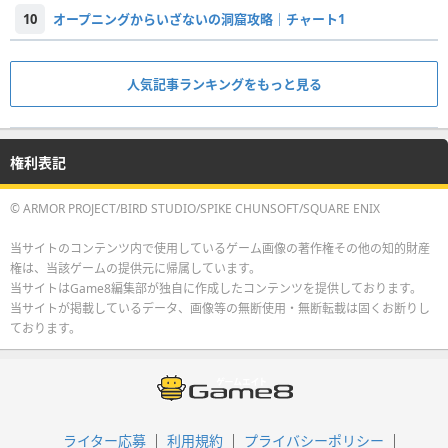
10
オープニングからいざないの洞窟攻略｜チャート1
人気記事ランキングをもっと見る
権利表記
© ARMOR PROJECT/BIRD STUDIO/SPIKE CHUNSOFT/SQUARE ENIX
当サイトのコンテンツ内で使用しているゲーム画像の著作権その他の知的財産
権は、当該ゲームの提供元に帰属しています。
当サイトはGame8編集部が独自に作成したコンテンツを提供しております。
当サイトが掲載しているデータ、画像等の無断使用・無断転載は固くお断りし
ております。
ライター応募
利用規約
プライバシーポリシー