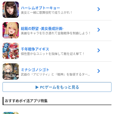
ハーレムオブトーキョー
美女と一緒に歌舞伎町で成り上がれ！
総裁の野望 -美女養成計画-
美麗なキャラを引き連れて金融戦争を制覇しよう！
千年戦争アイギス
個性豊かなユニットを指揮して敵を迎え撃て！
ミナシゴノシゴト
武器の『アビリティ』と『戦神』を駆使するターン制コマンドバトルRPG！
PCゲームをもっと見る
おすすめポイ活アプリ特集