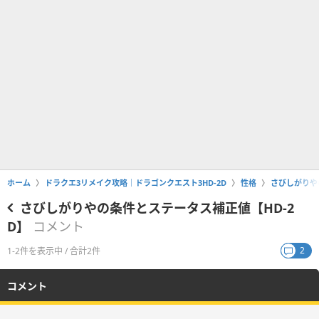
ホーム
ドラクエ3リメイク攻略｜ドラゴンクエスト3HD-2D
性格
さびしがりや
さびしがりやの条件とステータス補正値【HD-2
D】
コメント
2
1-2件を表示中 / 合計2件
コメント