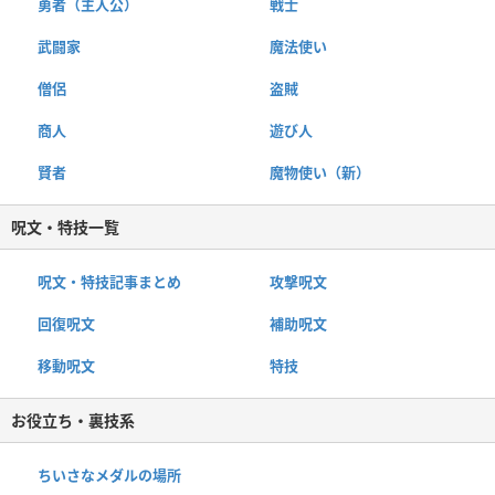
勇者（主人公）
戦士
武闘家
魔法使い
僧侶
盗賊
商人
遊び人
賢者
魔物使い（新）
呪文・特技一覧
呪文・特技記事まとめ
攻撃呪文
回復呪文
補助呪文
移動呪文
特技
お役立ち・裏技系
ちいさなメダルの場所