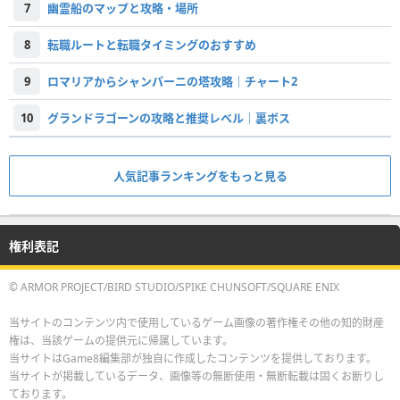
7
幽霊船のマップと攻略・場所
8
転職ルートと転職タイミングのおすすめ
9
ロマリアからシャンパーニの塔攻略｜チャート2
10
グランドラゴーンの攻略と推奨レベル｜裏ボス
人気記事ランキングをもっと見る
権利表記
© ARMOR PROJECT/BIRD STUDIO/SPIKE CHUNSOFT/SQUARE ENIX
当サイトのコンテンツ内で使用しているゲーム画像の著作権その他の知的財産
権は、当該ゲームの提供元に帰属しています。
当サイトはGame8編集部が独自に作成したコンテンツを提供しております。
当サイトが掲載しているデータ、画像等の無断使用・無断転載は固くお断りし
ております。