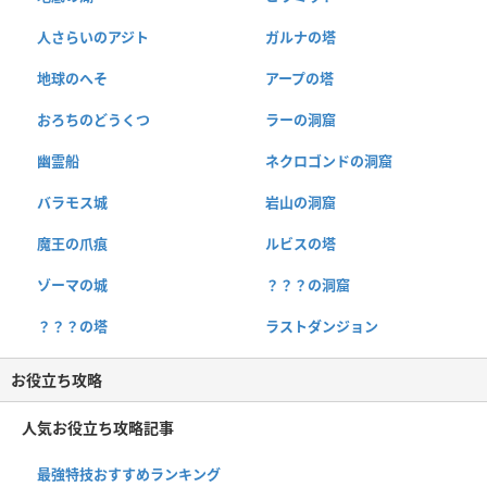
人さらいのアジト
ガルナの塔
地球のへそ
アープの塔
おろちのどうくつ
ラーの洞窟
幽霊船
ネクロゴンドの洞窟
バラモス城
岩山の洞窟
魔王の爪痕
ルビスの塔
ゾーマの城
？？？の洞窟
？？？の塔
ラストダンジョン
お役立ち攻略
人気お役立ち攻略記事
最強特技おすすめランキング