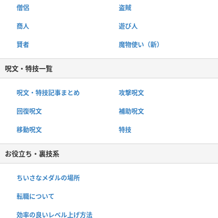
僧侶
盗賊
商人
遊び人
賢者
魔物使い（新）
呪文・特技一覧
呪文・特技記事まとめ
攻撃呪文
回復呪文
補助呪文
移動呪文
特技
お役立ち・裏技系
ちいさなメダルの場所
転職について
効率の良いレベル上げ方法