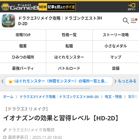
ドラクエ3リメイク攻略｜ドラゴンクエスト3H
D-2D
攻略TOP
性格一覧
ストーリー攻略
職業
転職
小さなメダル
ひみつの場所
はぐれモンスター
マップ
最強パーティ
バトルロード
装備
はぐれモンスター（仲間モンスター）の場所一覧と条件・全121体掲載
もっとみる
小さなメ
1
2
ホーム
ドラクエ3リメイク攻略｜ドラゴンクエスト3HD-2D
呪文・特技
攻撃呪
【ドラクエ3 リメイク】
イオナズンの効果と習得レベル【HD-2D】
ドラクエ3リメイク攻略班
最終更新日：2025.11.20 18:42