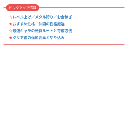
ピックアップ情報
☆
レベル上げ
／
メタル狩り
／
お金稼ぎ
★
おすすめ性格
／
仲間の性格厳選
☆
最強キャラの転職ルートと育成方法
★
クリア後の追加要素とやり込み