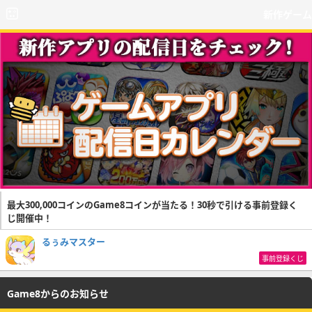
新作ゲーム
最大300,000コインのGame8コインが当たる！30秒で引ける事前登録く
じ開催中！
るぅみマスター
事前登録くじ
Game8からのお知らせ