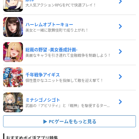
大人気アクションRPGをPCで快適プレイ！
ハーレムオブトーキョー
美女と一緒に歌舞伎町で成り上がれ！
総裁の野望 -美女養成計画-
美麗なキャラを引き連れて金融戦争を制覇しよう！
千年戦争アイギス
個性豊かなユニットを指揮して敵を迎え撃て！
ミナシゴノシゴト
武器の『アビリティ』と『戦神』を駆使するターン制コマンドバトルRPG！
PCゲームをもっと見る
おすすめポイ活アプリ特集