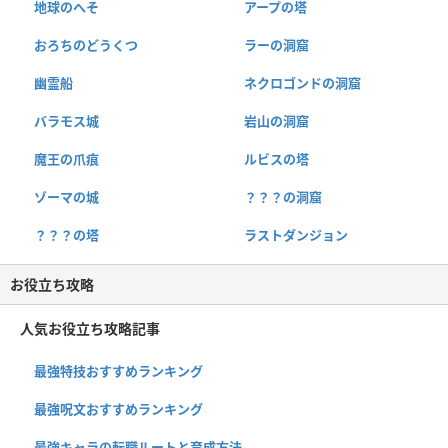
地球のへそ
アープの塔
おろちのどうくつ
ラーの洞窟
幽霊船
ネクロゴンドの洞窟
バラモス城
岩山の洞窟
魔王の爪痕
ルビスの塔
ゾーマの城
？？？の洞窟
？？？の塔
ラストダンジョン
お役立ち攻略
人気お役立ち攻略記事
最強特技おすすめランキング
最強呪文おすすめランキング
最強キャラの転職ルートと育成方法