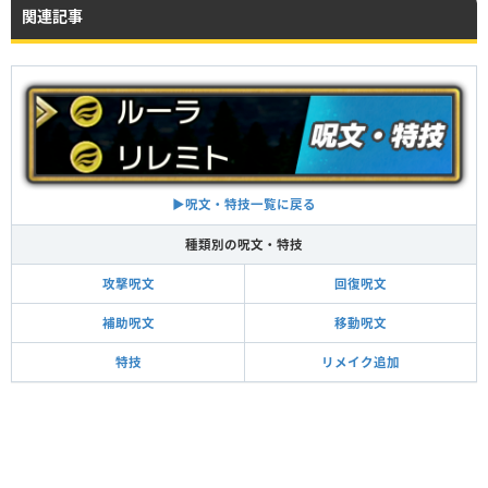
関連記事
イオナズン
敵全体に約140のダメージ
魔法使い
賢者
Lv38
Lv38
▶呪文・特技一覧に戻る
種類別の呪文・特技
攻撃呪文
回復呪文
補助呪文
移動呪文
特技
リメイク追加