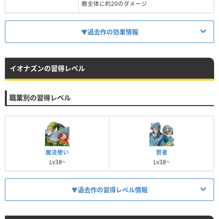
敵全体に約20のダメージ
▼過去作の効果情報
イオナズンの習得レベル
消費MP
18
職業別の習得レベル
系統
イオ系
対象
敵全体
効果
敵全体に約140のダメージ
魔法使い
賢者
Lv38~
Lv38~
呪文名
効果
▼過去作の習得レベル情報
イオ
敵全体に約20のダメージ
イオラ
敵全体に約60のダメージ