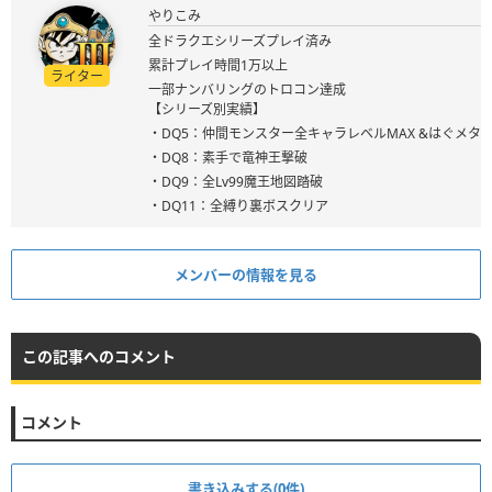
やりこみ
全ドラクエシリーズプレイ済み
累計プレイ時間1万以上
ライター
一部ナンバリングのトロコン達成
【シリーズ別実績】
・DQ5：仲間モンスター全キャラレベルMAX &はぐメタ
・DQ8：素手で竜神王撃破
・DQ9：全Lv99魔王地図踏破
・DQ11：全縛り裏ボスクリア
メンバーの情報を見る
この記事へのコメント
コメント
書き込みする(0件)