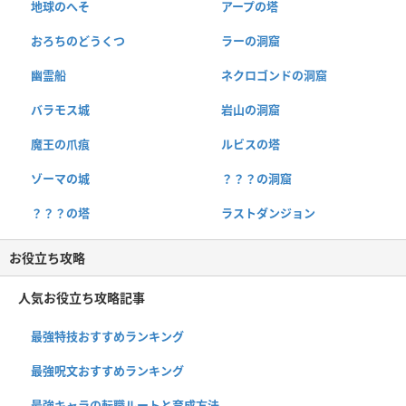
地球のへそ
アープの塔
おろちのどうくつ
ラーの洞窟
幽霊船
ネクロゴンドの洞窟
バラモス城
岩山の洞窟
魔王の爪痕
ルビスの塔
ゾーマの城
？？？の洞窟
？？？の塔
ラストダンジョン
お役立ち攻略
人気お役立ち攻略記事
最強特技おすすめランキング
最強呪文おすすめランキング
最強キャラの転職ルートと育成方法