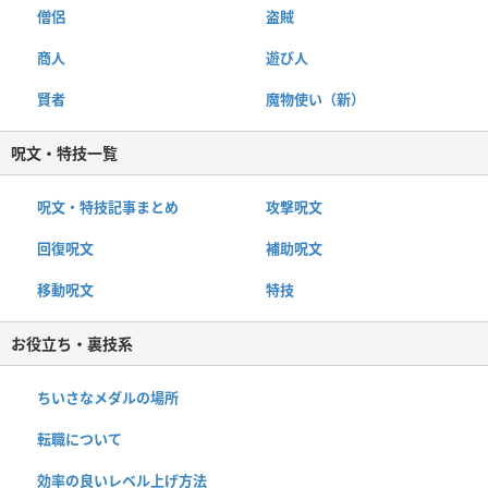
僧侶
盗賊
商人
遊び人
賢者
魔物使い（新）
呪文・特技一覧
呪文・特技記事まとめ
攻撃呪文
回復呪文
補助呪文
移動呪文
特技
お役立ち・裏技系
ちいさなメダルの場所
転職について
効率の良いレベル上げ方法