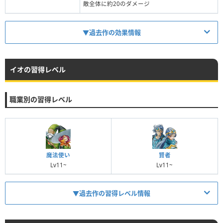
敵全体に約20のダメージ
▼過去作の効果情報
イオの習得レベル
消費MP
5
職業別の習得レベル
系統
イオ系
対象
敵全体
効果
敵全体に約20のダメージ
魔法使い
賢者
Lv11~
Lv11~
呪文名
効果
▼過去作の習得レベル情報
イオ
敵全体に約20のダメージ
イオラ
敵全体に約60のダメージ