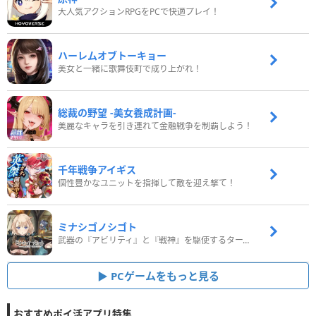
大人気アクションRPGをPCで快適プレイ！
ハーレムオブトーキョー
美女と一緒に歌舞伎町で成り上がれ！
総裁の野望 -美女養成計画-
美麗なキャラを引き連れて金融戦争を制覇しよう！
千年戦争アイギス
個性豊かなユニットを指揮して敵を迎え撃て！
ミナシゴノシゴト
武器の『アビリティ』と『戦神』を駆使するターン制コマンドバトルRPG！
PCゲームをもっと見る
おすすめポイ活アプリ特集