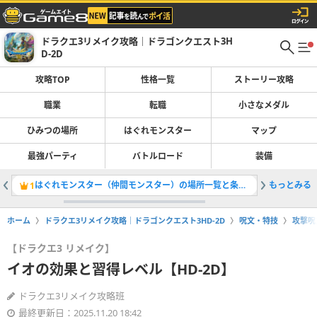
ドラクエ3リメイク攻略｜ドラゴンクエスト3H
D-2D
攻略TOP
性格一覧
ストーリー攻略
職業
転職
小さなメダル
ひみつの場所
はぐれモンスター
マップ
最強パーティ
バトルロード
装備
はぐれモンスター（仲間モンスター）の場所一覧と条件・全121体掲載
もっとみる
小さなメ
1
2
ホーム
ドラクエ3リメイク攻略｜ドラゴンクエスト3HD-2D
呪文・特技
攻撃呪
【ドラクエ3 リメイク】
イオの効果と習得レベル【HD-2D】
ドラクエ3リメイク攻略班
最終更新日：2025.11.20 18:42