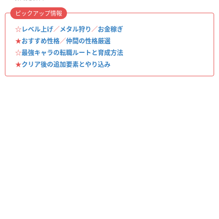
ピックアップ情報
☆
レベル上げ
／
メタル狩り
／
お金稼ぎ
★
おすすめ性格
／
仲間の性格厳選
☆
最強キャラの転職ルートと育成方法
★
クリア後の追加要素とやり込み