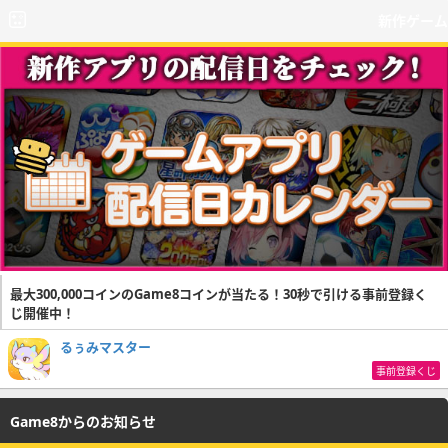
新作ゲーム
最大300,000コインのGame8コインが当たる！30秒で引ける事前登録く
じ開催中！
るぅみマスター
事前登録くじ
Game8からのお知らせ