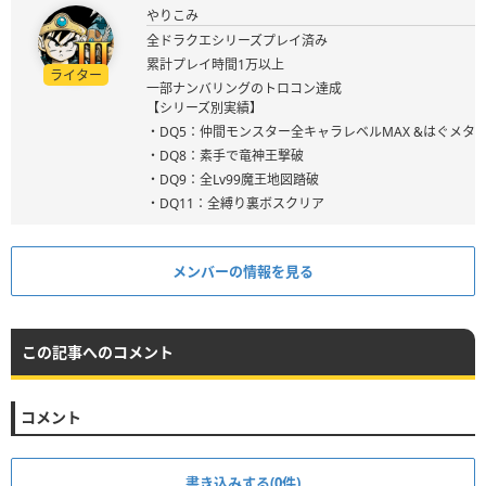
やりこみ
全ドラクエシリーズプレイ済み
累計プレイ時間1万以上
ライター
一部ナンバリングのトロコン達成
【シリーズ別実績】
・DQ5：仲間モンスター全キャラレベルMAX &はぐメタ
・DQ8：素手で竜神王撃破
・DQ9：全Lv99魔王地図踏破
・DQ11：全縛り裏ボスクリア
メンバーの情報を見る
この記事へのコメント
コメント
書き込みする(0件)