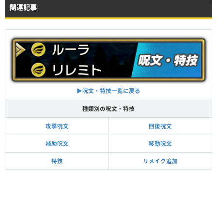
関連記事
イオナズン
敵全体に約140のダメージ
魔法使い
賢者
Lv11
Lv11
▶呪文・特技一覧に戻る
種類別の呪文・特技
攻撃呪文
回復呪文
補助呪文
移動呪文
特技
リメイク追加