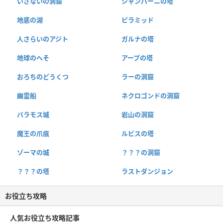
いざないの洞窟
シャンパーニの塔
地底の湖
ピラミッド
人さらいのアジト
ガルナの塔
地球のへそ
アープの塔
おろちのどうくつ
ラーの洞窟
幽霊船
ネクロゴンドの洞窟
バラモス城
岩山の洞窟
魔王の爪痕
ルビスの塔
ゾーマの城
？？？の洞窟
？？？の塔
ラストダンジョン
お役立ち攻略
人気お役立ち攻略記事