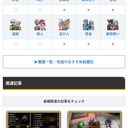
◯
◯
✕
✕
✕
盗賊
商人
遊び人
賢者
魔物使い
◯
◯
✕
✕
✕
▶︎職業一覧｜性格やおすすめ転職先
関連記事
装備関連の記事をチェック