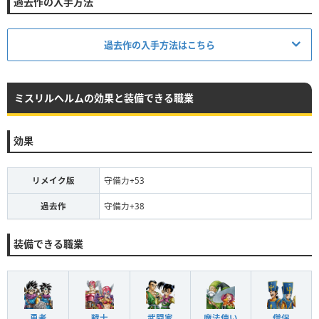
過去作の入手方法
過去作の入手方法はこちら
ミスリルヘルムの効果と装備できる職業
買値
売値
18000G
13500G
効果
リメイク版
守備力+53
ラダトーム
【宝】
過去作
守備力+38
装備できる職業
〜落とすモンスターはいません〜
勇者
戦士
武闘家
魔法使い
僧侶