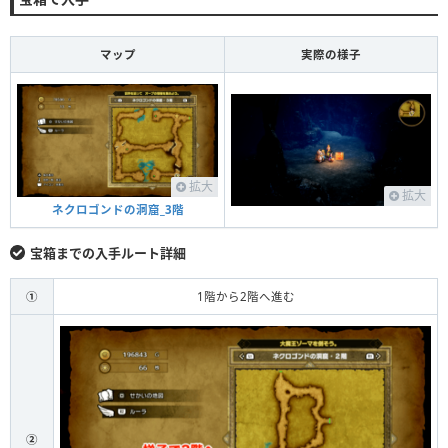
マップ
実際の様子
拡大
拡大
ネクロゴンドの洞窟_3階
宝箱までの入手ルート詳細
①
1階から2階へ進む
②