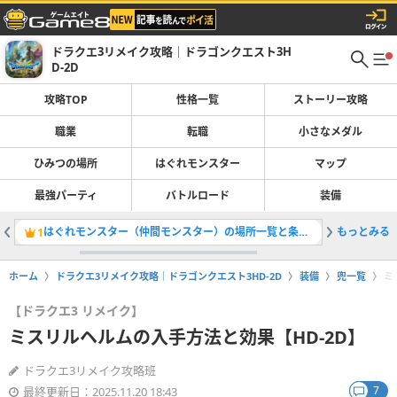
ドラクエ3リメイク攻略｜ドラゴンクエスト3H
D-2D
攻略TOP
性格一覧
ストーリー攻略
職業
転職
小さなメダル
ひみつの場所
はぐれモンスター
マップ
最強パーティ
バトルロード
装備
はぐれモンスター（仲間モンスター）の場所一覧と条件・全121体掲載
もっとみる
最強パー
1
2
ホーム
ドラクエ3リメイク攻略｜ドラゴンクエスト3HD-2D
装備
兜一覧
ミ
【ドラクエ3 リメイク】
ミスリルヘルムの入手方法と効果【HD-2D】
ドラクエ3リメイク攻略班
7
最終更新日：2025.11.20 18:43