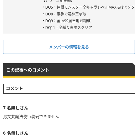
【シリーズ別実績】
・DQ5：仲間モンスター全キャラレベルMAX &はぐメタ
・DQ8：素手で竜神王撃破
・DQ9：全Lv99魔王地図踏破
・DQ11：全縛り裏ボスクリア
メンバーの情報を見る
この記事へのコメント
コメント
7
名無しさん
男女共魔法使い装備できません
6
名無しさん