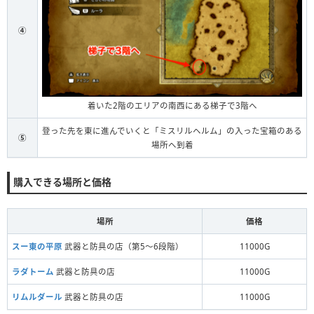
④
着いた2階のエリアの南西にある梯子で3階へ
登った先を東に進んでいくと「ミスリルヘルム」の入った宝箱のある
⑤
場所へ到着
購入できる場所と価格
場所
価格
スー東の平原
武器と防具の店（第5〜6段階）
11000G
ラダトーム
武器と防具の店
11000G
リムルダール
武器と防具の店
11000G