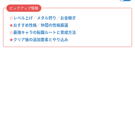
ピックアップ情報
☆
レベル上げ
／
メタル狩り
／
お金稼ぎ
★
おすすめ性格
／
仲間の性格厳選
☆
最強キャラの転職ルートと育成方法
★
クリア後の追加要素とやり込み