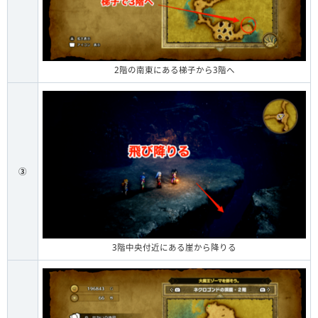
2階の南東にある梯子から3階へ
③
3階中央付近にある崖から降りる