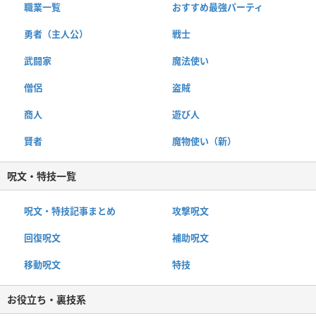
職業一覧
おすすめ最強パーティ
勇者（主人公）
戦士
武闘家
魔法使い
僧侶
盗賊
商人
遊び人
賢者
魔物使い（新）
呪文・特技一覧
呪文・特技記事まとめ
攻撃呪文
回復呪文
補助呪文
移動呪文
特技
お役立ち・裏技系