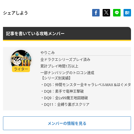
シェアしよう
記事を書いている攻略メンバー
やりこみ
全ドラクエシリーズプレイ済み
累計プレイ時間1万以上
ライター
一部ナンバリングのトロコン達成
【シリーズ別実績】
・DQ5：仲間モンスター全キャラレベルMAX &はぐメタ
・DQ8：素手で竜神王撃破
・DQ9：全Lv99魔王地図踏破
・DQ11：全縛り裏ボスクリア
メンバーの情報を見る