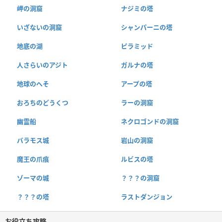
岬の洞窟
ナジミの塔
いざないの洞窟
シャンパーニの塔
地底の湖
ピラミッド
人さらいのアジト
ガルナの塔
地球のへそ
アープの塔
おろちのどうくつ
ラーの洞窟
幽霊船
ネクロゴンドの洞窟
バラモス城
岩山の洞窟
魔王の爪痕
ルビスの塔
ゾーマの城
？？？の洞窟
？？？の塔
ラストダンジョン
お役立ち攻略