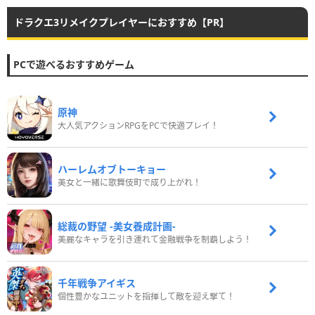
ドラクエ3リメイクプレイヤーにおすすめ【PR】
PCで遊べるおすすめゲーム
原神
大人気アクションRPGをPCで快適プレイ！
ハーレムオブトーキョー
美女と一緒に歌舞伎町で成り上がれ！
総裁の野望 -美女養成計画-
美麗なキャラを引き連れて金融戦争を制覇しよう！
千年戦争アイギス
個性豊かなユニットを指揮して敵を迎え撃て！