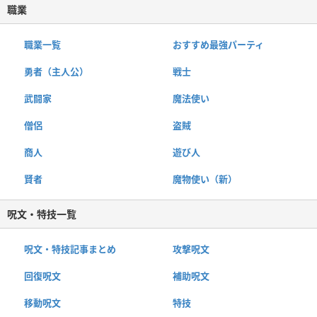
職業
職業一覧
おすすめ最強パーティ
勇者（主人公）
戦士
武闘家
魔法使い
僧侶
盗賊
商人
遊び人
賢者
魔物使い（新）
呪文・特技一覧
呪文・特技記事まとめ
攻撃呪文
回復呪文
補助呪文
移動呪文
特技