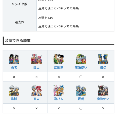
リメイク版
スー
【宝】
道具で使うとベギラマの効果
攻撃力+45
過去作
道具で使うとベギラマの効果
〜落とすモンスターはいません〜
装備できる職業
勇者
戦士
武闘家
魔法使い
僧侶
✕
✕
✕
◯
✕
盗賊
商人
遊び人
賢者
魔物使い
✕
✕
✕
◯
✕