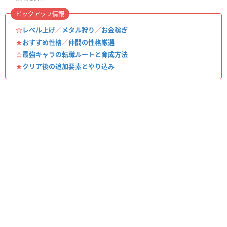
ピックアップ情報
☆
レベル上げ
／
メタル狩り
／
お金稼ぎ
★
おすすめ性格
／
仲間の性格厳選
☆
最強キャラの転職ルートと育成方法
★
クリア後の追加要素とやり込み