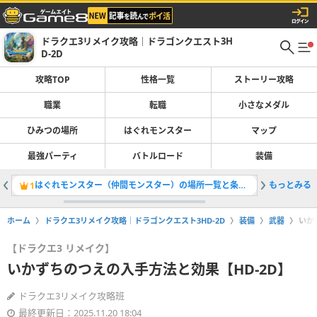
ドラクエ3リメイク攻略｜ドラゴンクエスト3H
D-2D
攻略TOP
性格一覧
ストーリー攻略
職業
転職
小さなメダル
ひみつの場所
はぐれモンスター
マップ
最強パーティ
バトルロード
装備
はぐれモンスター（仲間モンスター）の場所一覧と条件・全121体掲載
もっとみる
ストーリ
1
2
ホーム
ドラクエ3リメイク攻略｜ドラゴンクエスト3HD-2D
装備
武器
いか
【ドラクエ3 リメイク】
いかずちのつえの入手方法と効果【HD-2D】
ドラクエ3リメイク攻略班
最終更新日：2025.11.20 18:04