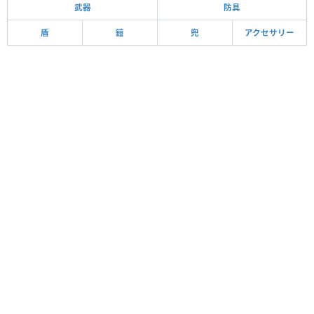
武器
防具
盾
鎧
兜
アクセサリー