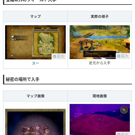
マップ
実際の様子
拡大
拡大
足元から入手
スー
秘密の場所で入手
マップ画像
現地画像
拡大