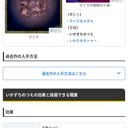
マイラの西側の小島
【草むら】
・
ちいさなメダル
【宝箱】
拡大
・
いかずちのつえ
マイラ
・
いかりのタトゥー
過去作の入手方法
過去作の入手方法はこちら
いかずちのつえの効果と装備できる職業
買値
売値
非売品
1875G
効果
攻撃力+53