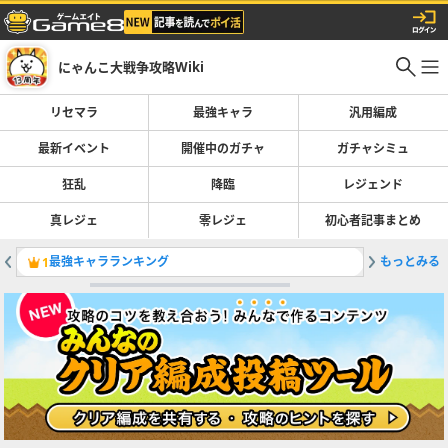
にゃんこ大戦争攻略Wiki
リセマラ
最強キャラ
汎用編成
最新イベント
開催中のガチャ
ガチャシミュ
狂乱
降臨
レジェンド
真レジェ
零レジェ
初心者記事まとめ
最強キャラランキング
もっとみる
鉄腕！東
1
2