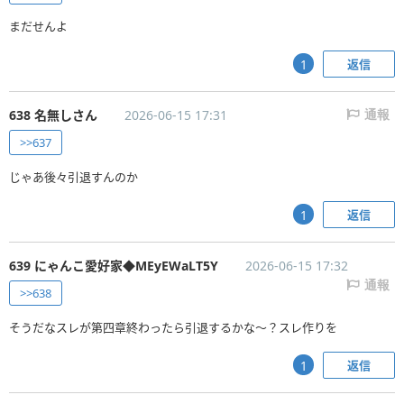
まだせんよ
返信
1
638 名無しさん
2026-06-15 17:31
通報
>>637
じゃあ後々引退すんのか
返信
1
639 にゃんこ愛好家◆MEyEWaLT5Y
2026-06-15 17:32
通報
>>638
そうだなスレが第四章終わったら引退するかな〜？スレ作りを
返信
1