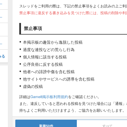
とスケジュール｜今引くべきガチャ
スレッドをご利用の際は、下記の禁止事項をよくお読みの上ご利
禁止事項に違反する書き込みを見つけた際には、投稿の削除や利
当たりキャラと評価｜引くべき？
禁止事項
本掲示板の趣旨から逸脱した投稿
降臨の攻略とおすすめキャラ
過度な連投などの荒らし行為
みる
個人情報に該当する投稿
公序良俗に反する投稿
他者への誹謗中傷を含む投稿
他サイトやサービスへの誘導を含む投稿
虚偽の投稿
詳細は
Game8掲示板利用規約
をご確認ください。
また、違反していると思われる投稿を見つけた場合には「通報」
持ちよくご利用いただけますよう、ご協力をお願いいたします。
新着50件
すべて