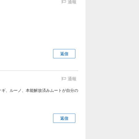
通報
返信
通報
ナギ、ルーノ、本能解放済みムートが自分の
返信