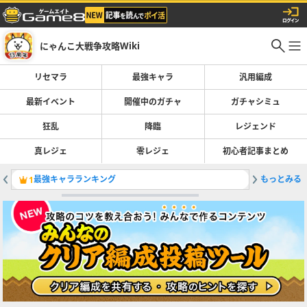
にゃんこ大戦争攻略Wiki
リセマラ
最強キャラ
汎用編成
最新イベント
開催中のガチャ
ガチャシミュ
狂乱
降臨
レジェンド
真レジェ
零レジェ
初心者記事まとめ
最強キャラランキング
もっとみる
真レジェ
1
2