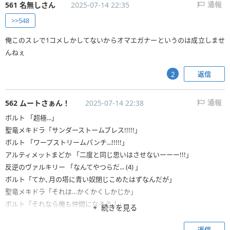
561 名無しさん
2025-07-14 22:35
通報
>>548
俺このスレで1コメしかしてないからオマエガナーというのは成立しませ
んねぇ
返信
2
562 ムートさぁん！
2025-07-14 22:38
通報
ボルト 「超極...」
聖竜メキドラ「サンダーストームブレス!!!!!」
ボルト 「ワープストリームパンチ...!!!!!」
アルティメットまどか 「二度と同じ思いはさせないーーー!!!」
反逆のヴァルキリー 「なんてやつらだ... (4) 」
ボルト「てか､月の塔に青い奴閉じこめたはずなんだが」
聖竜メキドラ「それは…かくかくしかじか」
ボルト「それなら俺も仲間になろう！」
続きを見る
ムート「ほ､本当ですか？」
ボルト「怪我はあとで治そう､さぁ出発だ！」
返信