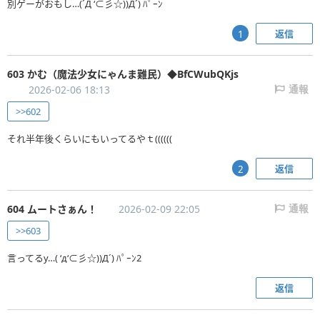
別ゲーがおもし…(´Д ‘⊂彡☆))Д´) ﾊﾟｰﾝ
返信
1
603 かむ（魔法少女にゃんま難民）◆BfCWubQKjs
2026-02-06 18:13
通報
>>602
それ半年後くらいにもいってるやｔ((((((
返信
2
604 ムートさぁん！
2026-02-09 22:05
通報
>>603
言ってるy…( ‘д‘⊂彡☆))Д´) ﾊﾟｰﾝ2
返信