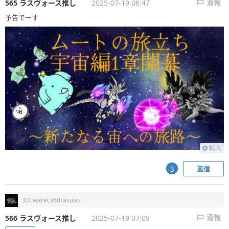
565 ラスヴォース推し
2025-07-19 06:47
通報
予告でーす
拡大
返信
3
ID: wareLv60rasuvo
566 ラスヴォース推し
2025-07-19 07:09
通報