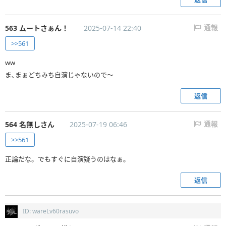
にゃんこ軍団「おー！」
563 ムートさぁん！
2025-07-14 22:40
通報
>>561
ww
ま､まぁどちみち自演じゃないので～
返信
564 名無しさん
2025-07-19 06:46
通報
>>561
正論だな。でもすぐに自演疑うのはなぁ。
返信
ID: wareLv60rasuvo