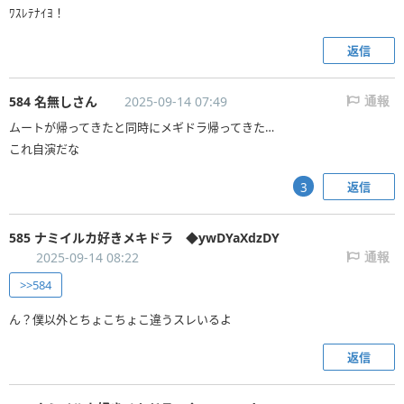
ﾜｽﾚﾃﾅｲﾖ！
返信
584 名無しさん
2025-09-14 07:49
通報
ムートが帰ってきたと同時にメギドラ帰ってきた…
これ自演だな
返信
3
585 ナミイルカ好きメキドラ ◆ywDYaXdzDY
2025-09-14 08:22
通報
>>584
ん？僕以外とちょこちょこ違うスレいるよ
返信