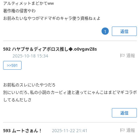
アルティメットまどかてww
著作権の侵害やわ
お前みたいなやつがマドマギのキャラ使う資格ねぇよ
返信
1
592 ハヤブサ＆ディアボロス推し◆.o0vgavZ8s
2025-10-18 15:34
通報
>>591
お前私のスレにいたやつだろ
別にいいだろ､私の小説のカービィ達と違ってにゃんこはまどマギコラボ
返信
593 ムートさぁん！
2025-11-22 21:41
通報
．