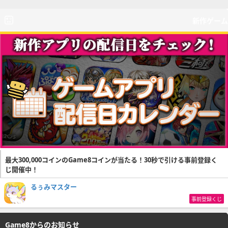
新作ゲーム
最大300,000コインのGame8コインが当たる！30秒で引ける事前登録く
じ開催中！
るぅみマスター
事前登録くじ
Game8からのお知らせ