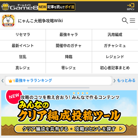
にゃんこ大戦争攻略Wiki
リセマラ
最強キャラ
汎用編成
最新イベント
開催中のガチャ
ガチャシミュ
狂乱
降臨
レジェンド
真レジェ
零レジェ
初心者記事まとめ
最強キャラランキング
もっとみる
鉄腕！東
1
2