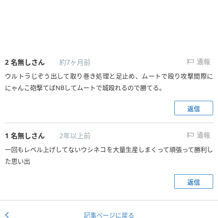
2
名無しさん
約7ヶ月前
通報
ウルトラじぞう出して取り巻き処理と足止め、ムートで殴り攻撃間際に
にゃんこ砲撃てばNBしてムートで城殴れるので勝てる。
返信
1
名無しさん
2年以上前
通報
一回もレベル上げしてないウシネコを大量生産しまくって頑張って勝利し
た思い出
返信
記事ページに戻る