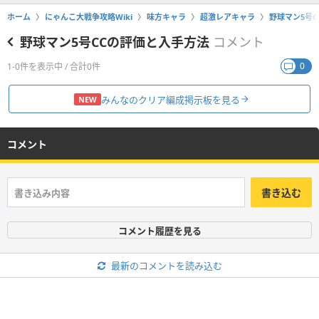
ホーム
にゃんこ大戦争攻略Wiki
味方キャラ
超激レアキャラ
野球マン5号
野球マン5号CCの評価と入手方法
コメント
0
1-0件を表示中 / 合計0件
みんなのクリア編成掲示板を見る
NEW
コメント
書き込む
コメント履歴を見る
最新のコメントを読み込む