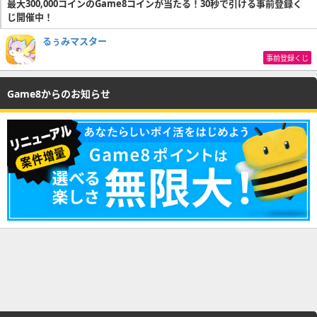
最大300,000コインのGame8コインが当たる！30秒で引ける事前登録く
じ開催中！
るぅみマスター
事前登録くじ
Game8からのお知らせ