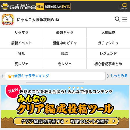
にゃんこ大戦争攻略Wiki
リセマラ
最強キャラ
汎用編成
最新イベント
開催中のガチャ
ガチャシミュ
狂乱
降臨
レジェンド
真レジェ
零レジェ
初心者記事まとめ
最強キャラランキング
もっとみる
鉄腕！東
1
2