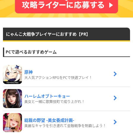
にゃんこ大戦争プレイヤーにおすすめ【PR】
PCで遊べるおすすめゲーム
原神
大人気アクションRPGをPCで快適プレイ！
ハーレムオブトーキョー
美女と一緒に歌舞伎町で成り上がれ！
総裁の野望 -美女養成計画-
美麗なキャラを引き連れて金融戦争を制覇しよう！