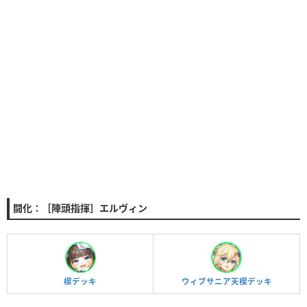
闘化：［陣頭指揮］エルヴィン
楔デッキ
ウィブサニア天楔デッキ