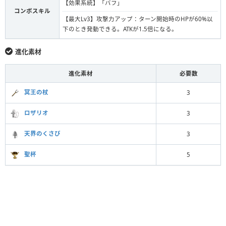
【効果系統】「バフ」
コンボスキル
【最大Lv3】攻撃力アップ：ターン開始時のHPが60%以
下のとき発動できる。ATKが1.5倍になる。
進化素材
進化素材
必要数
冥王の杖
3
ロザリオ
3
天界のくさび
3
聖杯
5