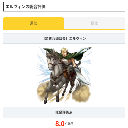
エルヴィンの総合評価
進化
闘化
［調査兵団団長］エルヴィン
総合評価点
/10点