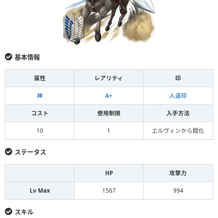
基本情報
属性
レアリティ
印
神
A+
人道印
コスト
使用制限
入手方法
10
1
エルヴィンから闘化
ステータス
HP
攻撃力
Lv Max
1567
994
スキル