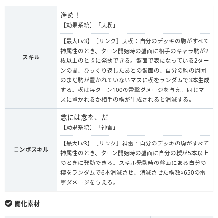
進め！
【効果系統】「天楔」
【最大Lv3】［リンク］天楔：自分のデッキの駒がすべて
神属性のとき、ターン開始時の盤面に相手のキャラ駒が2
スキル
枚以上のときに発動できる。盤面で表になっている2ター
ンの間、ひっくり返したあとの盤面の、自分の駒の周囲
のまだ駒が置かれていないマスに楔をランダムで3本生成
する。楔は毎ターン100の雷撃ダメージを与え、同じマ
スに置かれるか相手の楔が生成されると消滅する。
念には念を、だ
【効果系統】「神雷」
【最大Lv3】［リンク］神雷：自分のデッキの駒がすべて
コンボスキル
神属性のとき、ターン開始時の盤面に自分の楔が5本以上
のときに発動できる。スキル発動時の盤面にある自分の
楔をランダムで6本消滅させ、消滅させた楔数×650の雷
撃ダメージを与える。
闘化素材