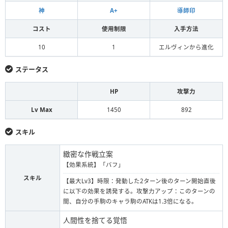
神
A+
導師印
コスト
使用制限
入手方法
10
1
エルヴィンから進化
ステータス
HP
攻撃力
Lv Max
1450
892
スキル
緻密な作戦立案
【効果系統】「バフ」
スキル
【最大Lv3】時限：発動した2ターン後のターン開始直後
に以下の効果を誘発する。攻撃力アップ：このターンの
間、自分の手駒のキャラ駒のATKは1.3倍になる。
人間性を捨てる覚悟