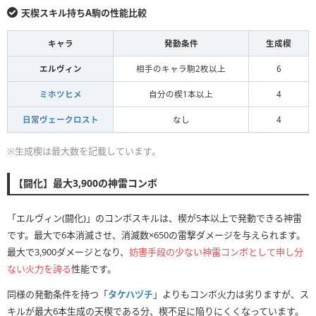
天楔スキル持ちA駒の性能比較
キャラ
発動条件
生成楔
エルヴィン
相手のキャラ駒2枚以上
6
ミホツヒメ
自分の楔1本以上
4
日常ヴェークロスト
なし
4
※生成楔は最大数を記載しています。
【闘化】最大3,900の神雷コンボ
「エルヴィン(闘化)」のコンボスキルは、楔が5本以上で発動できる神雷
です。最大で6本消滅させ、消滅数×650の雷撃ダメージを与えられます。
最大で3,900ダメージとなり、
妨害手段の少ない神雷コンボとして申し分
ない火力を誇る
性能です。
同様の発動条件を持つ「
タケハヅチ
」よりもコンボ火力は劣りますが、ス
キルが最大6本生成の天楔である分、楔不足に陥りにくくなっています。