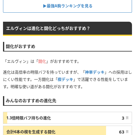
▶︎最強A駒ランキングを見る
エルヴィンは進化と闘化どっちがおすすめ？
闘化がおすすめ
「エルヴィン」は「
闘化
」がおすすめです。
進化は高倍率の時限バフを持っていますが、「
神単デッキ
」への採用はし
にくい性能です。一方闘化は「
楔デッキ
」で活躍できる性能をしていま
す。明確な使い道がある闘化がおすすめです。
みんなのおすすめの進化先
3
1.3倍時限バフ持ちの進化
票
63
合計6本の楔を生成する闘化
票