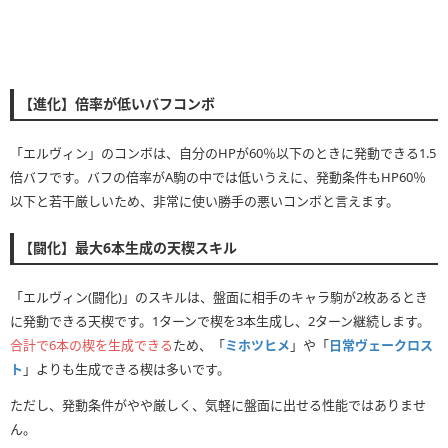
【進化】倍率が低いバフコンボ
「エルヴィン」のコンボは、自分のHPが60％以下のときに発動できる1.5
倍バフです。バフの倍率がA駒の中では低いうえに、発動条件もHP60％
以下と若干厳しいため、非常に使い勝手の悪いコンボと言えます。
【闘化】最大6本生成の天楔スキル
「エルヴィン(闘化)」のスキルは、盤面に相手のキャラ駒が2枚あるとき
に発動できる天楔です。1ターンで楔を3本生成し、2ターン継続します。
合計で6本の楔を生成できる
ため、「
ミホツヒメ
」や「
日常ヴェークロス
ト
」よりも生成できる楔は多いです。
ただし、発動条件がやや厳しく、気軽に盤面に出せる性能ではありませ
ん。