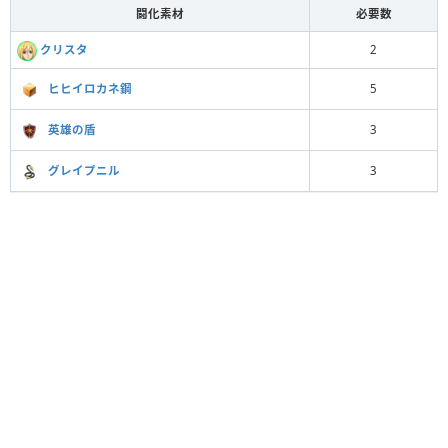
闘化素材
必要数
クリスタ
2
ヒヒイロカネ鋼
5
英雄の盾
3
グレイプニル
3