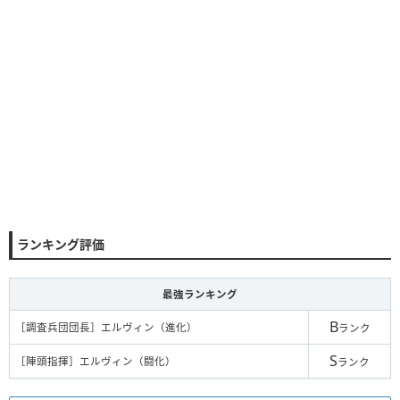
ランキング評価
最強ランキング
B
［調査兵団団長］エルヴィン（進化）
ランク
S
［陣頭指揮］エルヴィン（闘化）
ランク