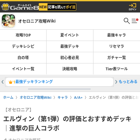
オセロニア攻略Wiki
攻略TOP
夏イベント
最強キャラ
デッキレシピ
最強デッキ
リセマラ
白の塔
初心者必見
ガチャ一覧
イベント一覧
決戦攻略
Tier表ツール
最強デッキランキング
もっとみる
白の塔の
1
2
ホーム
オセロニア攻略Wiki
キャラ
A/A+
エルヴィン（第1弾）の評価とお
【オセロニア】
エルヴィン（第1弾）の評価とおすすめデッキ
｜進撃の巨人コラボ