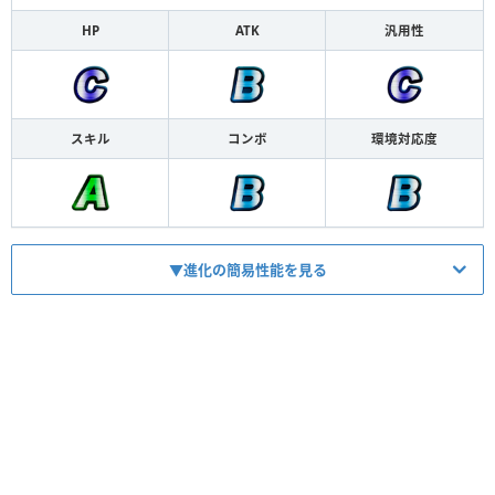
HP
ATK
汎用性
スキル
コンボ
環境対応度
▼進化の簡易性能を見る
HP
1450
ATK
892
【
バフ
】
スキル
2ターン後1.3倍時限バフ
【
バフ
】
コンボ
HP60％以下でATK1.5倍バフ