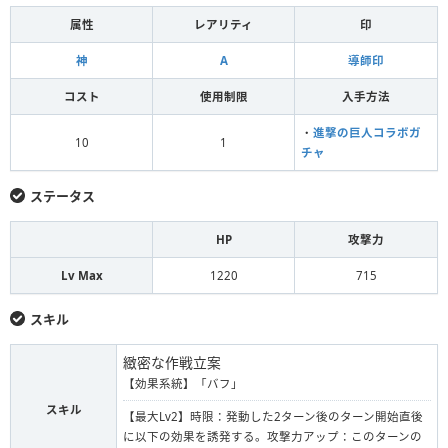
属性
レアリティ
印
神
A
導師印
コスト
使用制限
入手方法
・
進撃の巨人コラボガ
10
1
チャ
ステータス
HP
攻撃力
Lv Max
1220
715
スキル
緻密な作戦立案
【効果系統】「バフ」
スキル
【最大Lv2】時限：発動した2ターン後のターン開始直後
に以下の効果を誘発する。攻撃力アップ：このターンの