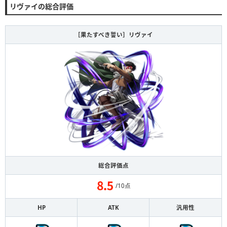
リヴァイの総合評価
［果たすべき誓い］リヴァイ
総合評価点
/10点
HP
ATK
汎用性