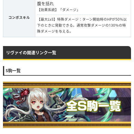
腹を括れ
【効果系統】「ダメージ」
コンボスキル
【最大Lv3】特殊ダメージ：ターン開始時のHPが50％以
下のときに発動できる。通常攻撃ダメージの130％の特
殊ダメージを与える。
リヴァイの関連リンク一覧
S駒一覧