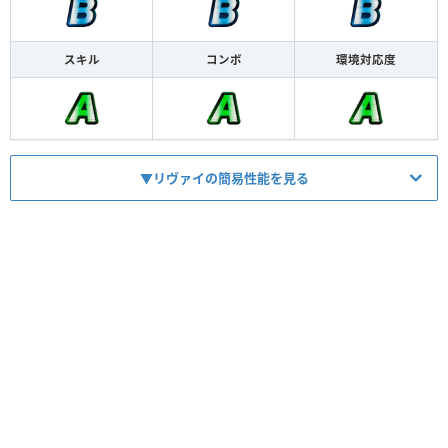
スキル
コンボ
環境対応度
▼リヴァイの簡易性能を見る
HP
2020
ATK
1300
【
ダメージ
】
スキル
自キャラ1枚×通常30％最大120％特殊
【
ダメージ
】
コンボ
HP50％以下で通常130％特殊