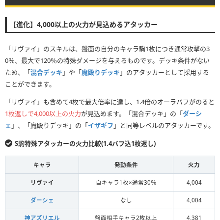
【進化】4,000以上の火力が見込めるアタッカー
「リヴァイ」のスキルは、盤面の自分のキャラ駒1枚につき通常攻撃の3
0％、最大で120％の特殊ダメージを与えるものです。デッキ条件がない
ため、「
混合デッキ
」や「
魔殴りデッキ
」のアタッカーとして採用する
ことができます。
「リヴァイ」も含めて4枚で最大倍率に達し、1.4倍のオーラバフがのると
1枚返しで4,000以上の火力
が見込めます。「混合デッキ」の「
ダーシ
ェ
」、「魔殴りデッキ」の「
イザギフ
」と同等レベルのアタッカーです。
S駒特殊アタッカーの火力比較(1.4バフ込1枚返し)
キャラ
発動条件
火力
リヴァイ
自キャラ1枚×通常30％
4,004
ダーシェ
なし
4,004
神アズリエル
盤面相手キャラ2枚以上
4,381