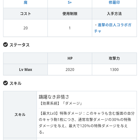
魔
S+
修羅印
コスト
使用制限
入手方法
・
進撃の巨人コラボガ
20
1
チャ
ステータス
HP
攻撃力
Lv Max
2020
1300
スキル
躊躇なき非情さ
【効果系統】「ダメージ」
【最大Lv3】特殊ダメージ：このキャラも含む盤面の自分
スキル
のキャラ駒1枚につき、通常攻撃ダメージの30％の特殊
ダメージを与え、最大で120％の特殊ダメージを与え
る。