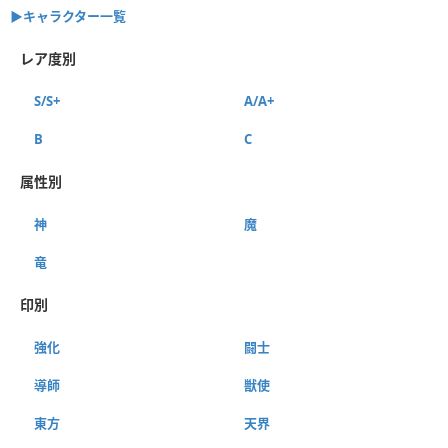
▶︎キャラクター一覧
レア度別
S/S+
A/A+
B
C
属性別
神
魔
竜
印別
強化
闘士
導師
獣使
東方
天界