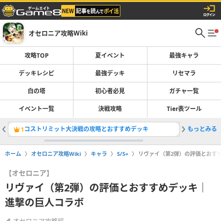
オセロニア攻略Wiki
攻略TOP
夏イベント
最強キャラ
デッキレシピ
最強デッキ
リセマラ
白の塔
初心者必見
ガチャ一覧
イベント一覧
決戦攻略
Tier表ツール
コストリミット大決戦の攻略とおすすめデッキ
もっとみる
最強デッ
1
2
ホーム
オセロニア攻略Wiki
キャラ
S/S+
リヴァイ（第2弾）の評価とおす
【オセロニア】
リヴァイ（第2弾）の評価とおすすめデッキ｜
進撃の巨人コラボ