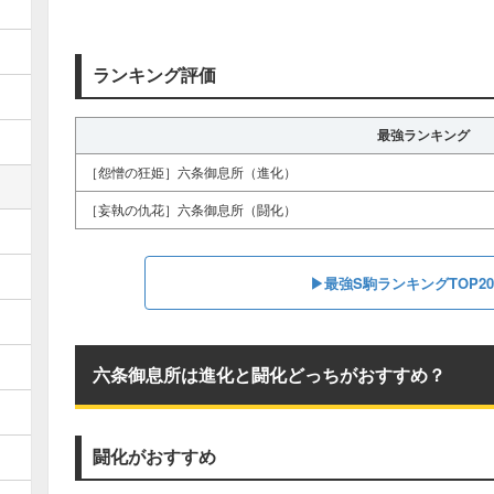
ランキング評価
最強ランキング
［怨憎の狂姫］六条御息所（進化）
［妄執の仇花］六条御息所（闘化）
▶︎最強S駒ランキングTOP2
六条御息所は進化と闘化どっちがおすすめ？
闘化がおすすめ