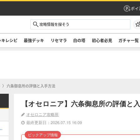
ポイ
ッキレシピ
最強デッキ
リセマラ
白の塔
初心者必見
ガチャ一覧
+
六条御息所の評価と入手方法
【オセロニア】六条御息所の評価と入
オセロニア攻略班
最終更新日：2026.07.15 16:09
決戦の攻略とおすすめデッキ
ピックアップ情報