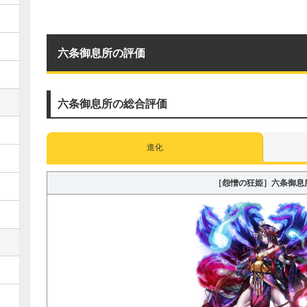
六条御息所の評価
六条御息所の総合評価
進化
［怨憎の狂姫］六条御息