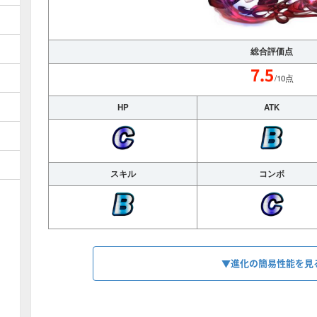
総合評価点
/10点
HP
ATK
スキル
コンボ
▼進化の簡易性能を見
HP
1754