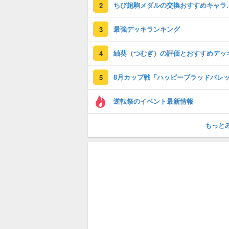
ちび超駒メダルの
2
最強デッキランキング
3
紬葵（つむぎ）の評価とおすすめデッ
4
5
逆転祭のイベント最新情報
もっと