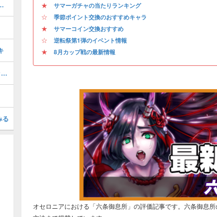
交換おすすめキャラと入手方法
★
サマーガチャの当たりランキング
☆
季節ポイント交換のおすすめキャラ
★
サマーコイン交換おすすめ
☆
逆転祭第1弾のイベント情報
キ
★
8月カップ戦の最新情報
8月カップ戦「ハッピーブラッドバレッド杯」のおすすめデッキと報酬
みる
オセロニアにおける「六条御息所」の評価記事です。六条御息所