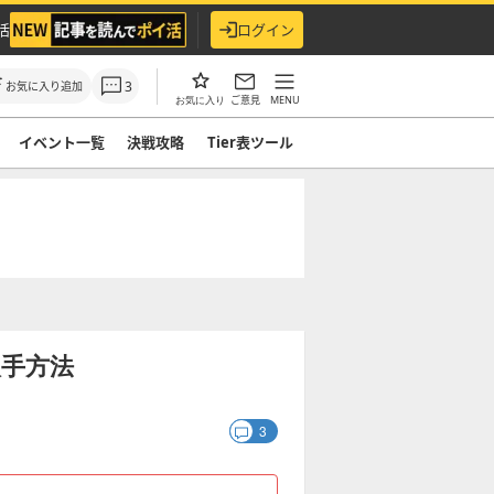
活
ログイン
3
お気に入り追加
ご意見
MENU
お気に入り
イベント一覧
決戦攻略
Tier表ツール
手方法
3