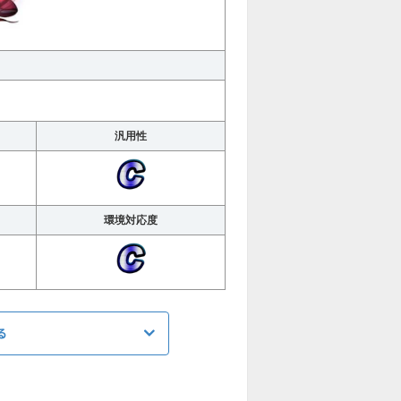
汎用性
環境対応度
る
ATK
1322