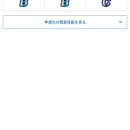
▼進化の簡易性能を見る
HP
1820
ATK
1260
【
怨念
】
スキル
魔3枚以上2000の特殊と1枚呪いの怨念
【
ダメージ
】
コンボ
魔3以上最大3500のライフバースト