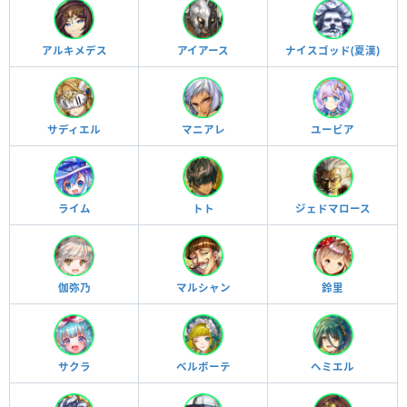
アルキメデス
アイアース
ナイスゴッド(夏漢)
サディエル
マニアレ
ユービア
ライム
トト
ジェドマロース
伽弥乃
マルシャン
鈴里
サクラ
ベルボーテ
ヘミエル