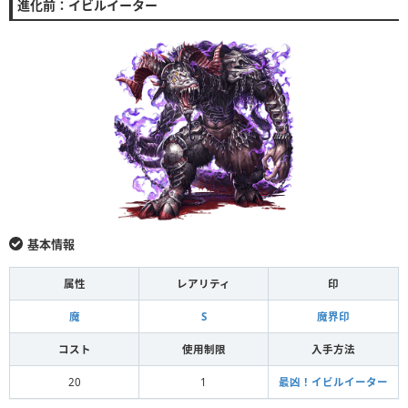
進化前：イビルイーター
基本情報
属性
レアリティ
印
魔
S
魔界印
コスト
使用制限
入手方法
20
1
最凶！イビルイーター