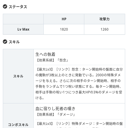
ステータス
HP
攻撃力
Lv Max
1820
1260
スキル
生への執着
【効果系統】「怨念」
【最大Lv3】［リンク］怨念：ターン開始時の盤面に自分
の魔駒が3枚以上のときに発動でいる。2000の特殊ダメ
スキル
ージを与える。さらに次の相手のターン開始時、相手の
手駒をランダムで1つ呪い状態にする。毎ターン開始時、
相手は手駒の呪い1つにつき最大HPの3%のダメージを受
ける。
血に宿りし死者の嘆き
【効果系統】「ダメージ」
【最大Lv3】［リンク］特殊ダメージ：ターン開始時の盤
コンボスキル