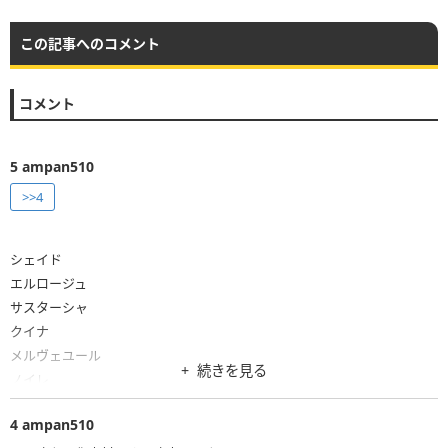
この記事へのコメント
コメント
5
ampan510
>>4
シェイド
エルロージュ
サスターシャ
クイナ
メルヴェユール
続きを見る
ノイレ
シアン
4
ampan510
これで合ってる?