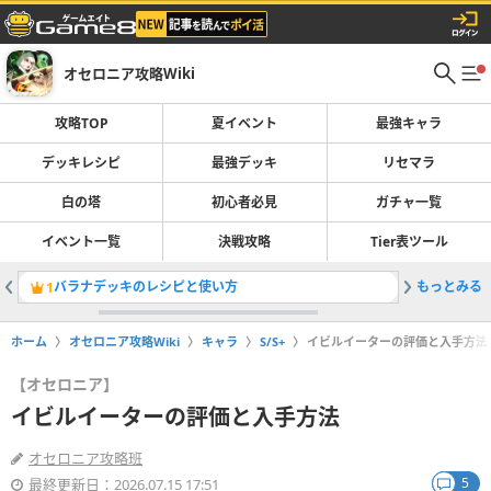
オセロニア攻略Wiki
攻略TOP
夏イベント
最強キャラ
デッキレシピ
最強デッキ
リセマラ
白の塔
初心者必見
ガチャ一覧
イベント一覧
決戦攻略
Tier表ツール
バラナデッキのレシピと使い方
もっとみる
アビスデ
1
2
ホーム
オセロニア攻略Wiki
キャラ
S/S+
イビルイーターの評価と入手方法
【オセロニア】
イビルイーターの評価と入手方法
オセロニア攻略班
5
最終更新日：2026.07.15 17:51