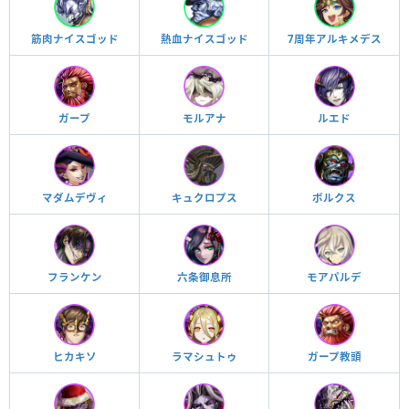
筋肉ナイスゴッド
熱血ナイスゴッド
7周年アルキメデス
ガープ
モルアナ
ルエド
マダムデヴィ
キュクロプス
ボルクス
フランケン
六条御息所
モアパルデ
ヒカキソ
ラマシュトゥ
ガープ教頭