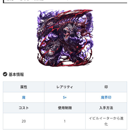
基本情報
属性
レアリティ
印
魔
S+
魔界印
コスト
使用制限
入手方法
イビルイーターから進
20
1
化