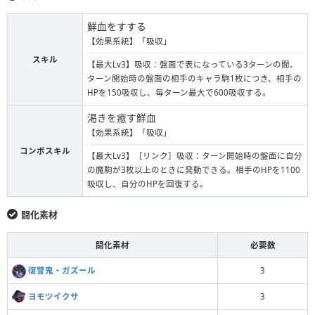
鮮血をすする
【効果系統】「吸収」
スキル
【最大Lv3】吸収：盤面で表になっている3ターンの間、
ターン開始時の盤面の相手のキャラ駒1枚につき、相手の
HPを150吸収し、毎ターン最大で600吸収する。
渇きを癒す鮮血
【効果系統】「吸収」
コンボスキル
【最大Lv3】［リンク］吸収：ターン開始時の盤面に自分
の魔駒が3枚以上のときに発動できる。相手のHPを1100
吸収し、自分のHPを回復する。
闘化素材
闘化素材
必要数
復讐鬼・ガズール
3
ヨモツイクサ
3