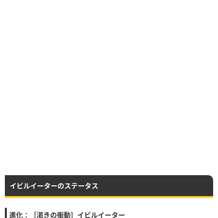
イビルイーターのステータス
進化：［渇きの衝動］イビルイーター