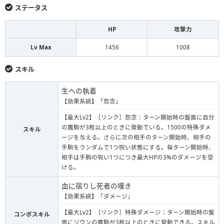
ステータス
HP
攻撃力
Lv Max
1456
1008
スキル
生への執着
【効果系統】「怨念」
【最大Lv2】［リンク］怨念：ターン開始時の盤面に自分
の魔駒が3枚以上のときに発動でいる。1500の特殊ダメ
スキル
ージを与える。さらに次の相手のターン開始時、相手の
手駒をランダムで1つ呪い状態にする。毎ターン開始時、
相手は手駒の呪い1つにつき最大HPの3%のダメージを受
ける。
血に宿りし死者の嘆き
【効果系統】「ダメージ」
【最大Lv2】［リンク］特殊ダメージ：ターン開始時の盤
コンボスキル
面にジウンの魔駒が3枚以上のときに発動できる。スキル