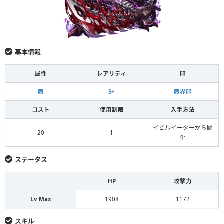
基本情報
属性
レアリティ
印
魔
S+
魔界印
コスト
使用制限
入手方法
イビルイーターから闘
20
1
化
ステータス
HP
攻撃力
Lv Max
1908
1172
スキル