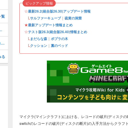
ピックアップ情報
☆
最新26.2(統合版26.30)アップデート情報
一覧
L
｜
サルファーキューブ
硫黄の洞窟
★
最新アップデート情報まとめ
アップデート情報まとめ・2026年第3弾アプデ
☆
テスト版26.3(統合版26.40)情報まとめ
L
｜
まだらな森
ポプラの木
弱化(弱体化)のポーションの作り方とコマンド
L
｜
クッション
藁のベッド
みる
マイクラ(マインクラフト)における、レコードの破片(ディスク
switchのレコードの破片(ディスクの断片)の入手方法からクラフ