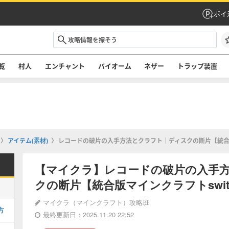
ポイ
覧
村人
エンチャント
バイオーム
ネザー
トラップ装置
アイテム(素材)
レコードの破片の入手方法とクラフト｜ディスクの断片【統合版
【マイクラ】レコードの破片の入手
クの断片【統合版マインクラフトswit
マイクラ（マインクラフト）攻略班
方
最終更新日：2025.11.20 22:52