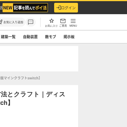
活
ログイン
お気に入り追加
ご意見
MENU
お気に入り
建築一覧
自動装置
敵モブ
掲示板
マインクラフトswitch】
方法とクラフト｜ディス
ch】