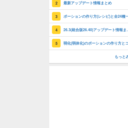
最新アップデート情報まとめ
2
ポーションの作り方(レシピ)と全24種
3
26.3(統合版26.40)
4
5
もっと