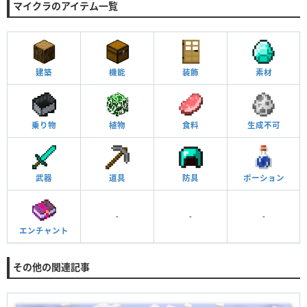
マイクラのアイテム一覧
建築
機能
装飾
素材
乗り物
植物
食料
生成不可
武器
道具
防具
ポーション
-
-
-
エンチャント
その他の関連記事