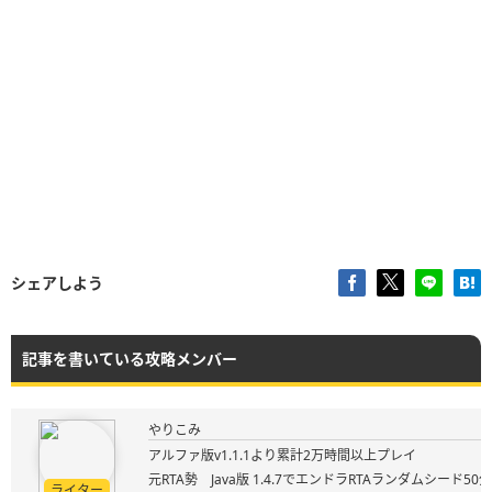
シェアしよう
記事を書いている攻略メンバー
やりこみ
アルファ版v1.1.1より累計2万時間以上プレイ
元RTA勢 Java版 1.4.7でエンドラRTAランダムシード50
ライター