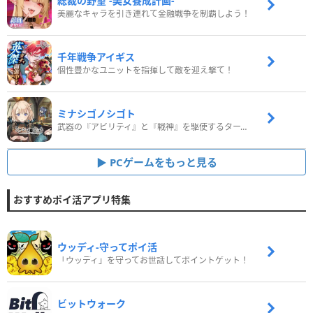
総裁の野望 -美女養成計画-
美麗なキャラを引き連れて金融戦争を制覇しよう！
千年戦争アイギス
個性豊かなユニットを指揮して敵を迎え撃て！
ミナシゴノシゴト
武器の『アビリティ』と『戦神』を駆使するターン制コマンドバトルRPG！
PCゲームをもっと見る
おすすめポイ活アプリ特集
ウッディ‐守ってポイ活
「ウッディ」を守ってお世話してポイントゲット！
ビットウォーク