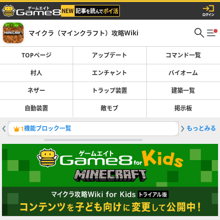
マイクラ（マインクラフト）攻略Wiki
TOPページ
アップデート
コマンド一覧
村人
エンチャント
バイオーム
ネザー
トラップ装置
建築一覧
自動装置
敵モブ
掲示板
機能ブロック一覧
もっとみる
最新アッ
1
2