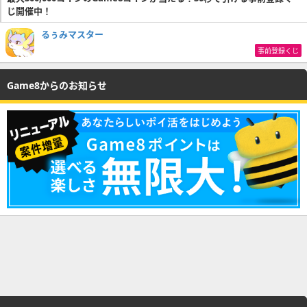
じ開催中！
るぅみマスター
事前登録くじ
Game8からのお知らせ