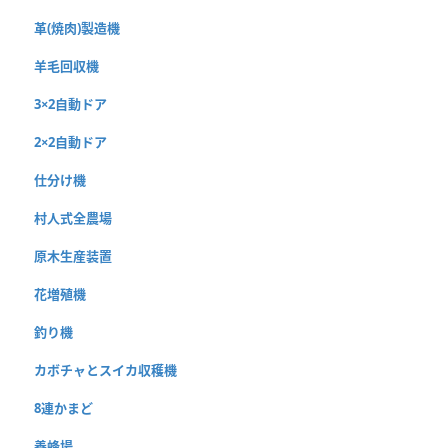
革(焼肉)製造機
羊毛回収機
3×2自動ドア
2×2自動ドア
仕分け機
村人式全農場
原木生産装置
花増殖機
釣り機
カボチャとスイカ収穫機
8連かまど
養蜂場