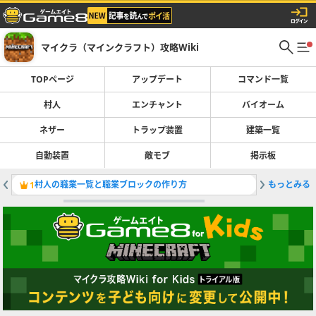
マイクラ（マインクラフト）攻略Wiki
TOPページ
アップデート
コマンド一覧
村人
エンチャント
バイオーム
ネザー
トラップ装置
建築一覧
自動装置
敵モブ
掲示板
村人の職業一覧と職業ブロックの作り方
もっとみる
コマンド
1
2