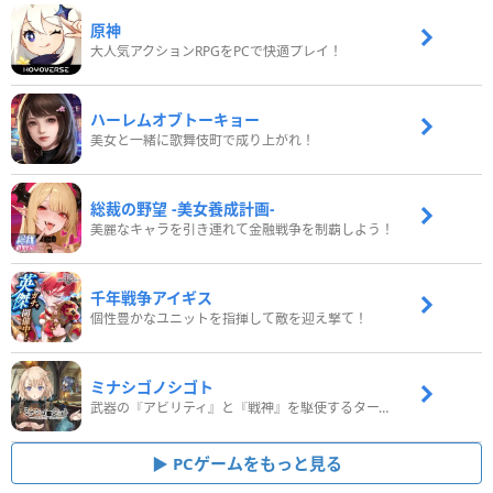
原神
大人気アクションRPGをPCで快適プレイ！
ハーレムオブトーキョー
美女と一緒に歌舞伎町で成り上がれ！
総裁の野望 -美女養成計画-
美麗なキャラを引き連れて金融戦争を制覇しよう！
千年戦争アイギス
個性豊かなユニットを指揮して敵を迎え撃て！
ミナシゴノシゴト
武器の『アビリティ』と『戦神』を駆使するターン制コマンドバトルRPG！
PCゲームをもっと見る