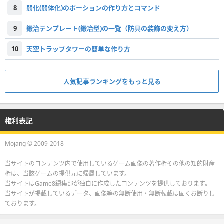
8
弱化(弱体化)のポーションの作り方とコマンド
9
鍛治テンプレート(鍛冶型)の一覧（防具の装飾の変え方）
10
天空トラップタワーの簡単な作り方
人気記事ランキングをもっと見る
権利表記
Mojang © 2009-2018
当サイトのコンテンツ内で使用しているゲーム画像の著作権その他の知的財産
権は、当該ゲームの提供元に帰属しています。
当サイトはGame8編集部が独自に作成したコンテンツを提供しております。
当サイトが掲載しているデータ、画像等の無断使用・無断転載は固くお断りし
ております。