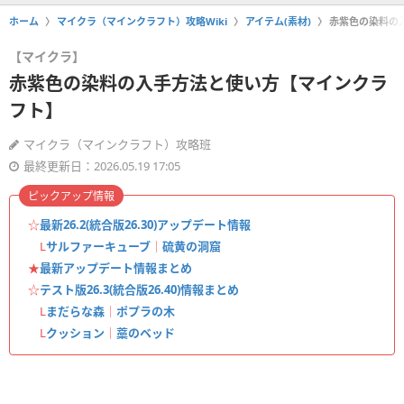
ホーム
マイクラ（マインクラフト）攻略Wiki
アイテム(素材)
赤紫色の染料の
【マイクラ】
赤紫色の染料の入手方法と使い方【マインクラ
フト】
マイクラ（マインクラフト）攻略班
最終更新日：2026.05.19 17:05
ピックアップ情報
☆
最新26.2(統合版26.30)アップデート情報
L
サルファーキューブ
｜
硫黄の洞窟
★
最新アップデート情報まとめ
☆
テスト版26.3(統合版26.40)情報まとめ
L
まだらな森
｜
ポプラの木
L
クッション
｜
藁のベッド