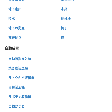
地下倉庫
家具
噴水
植林場
地下の拠点
椅子
露天掘り
橋
自動装置
自動装置まとめ
焼き鳥製造機
サトウキビ収穫機
骨粉製造機
サボテン収穫機
自動かまど