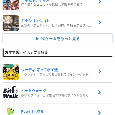
個性豊かなユニットを指揮して敵を迎え撃て！
ミナシゴノシゴト
武器の『アビリティ』と『戦神』を駆使するターン制コマンドバトルRPG！
PCゲームをもっと見る
おすすめポイ活アプリ特集
ウッディ‐守ってポイ活
「ウッディ」を守ってお世話してポイントゲット！
ビットウォーク
歩いてポイ活！日常生活でお得にポイントをもらおう
Powl（ポウル）