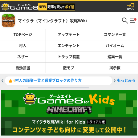
マイクラ（マインクラフト）攻略Wiki
TOPページ
アップデート
コマンド一覧
村人
エンチャント
バイオーム
ネザー
トラップ装置
建築一覧
自動装置
敵モブ
掲示板
村人の職業一覧と職業ブロックの作り方
もっとみる
最新アッ
1
2