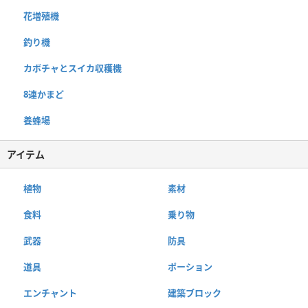
花増殖機
釣り機
カボチャとスイカ収穫機
8連かまど
養蜂場
アイテム
植物
素材
食料
乗り物
武器
防具
道具
ポーション
エンチャント
建築ブロック