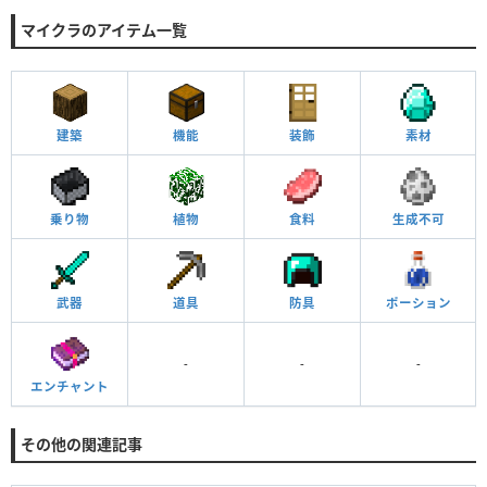
マイクラのアイテム一覧
建築
機能
装飾
素材
乗り物
植物
食料
生成不可
武器
道具
防具
ポーション
-
-
-
エンチャント
その他の関連記事