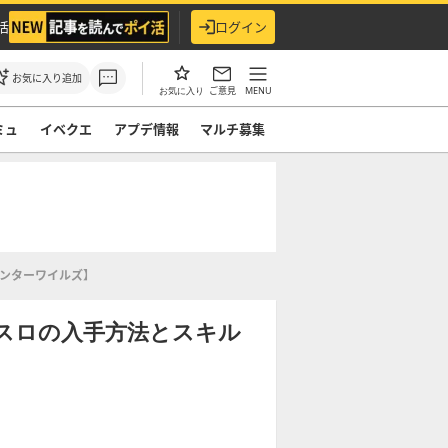
活
ログイン
お気に入り追加
ご意見
MENU
お気に入り
ミュ
イベクエ
アプデ情報
マルチ募集
ハンターワイルズ】
スロの入手方法とスキル