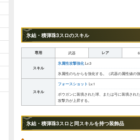
氷結・積弾珠3スロのスキル
専用
レア
武器
6
氷属性攻撃強化
Lv.3
スキル
氷属性のちからを強化する。（武器の属性値の
フォースショット
Lv.1
スキル
ボウガンに装填された球、または弓に装填された
攻撃力が上昇する。
氷結・積弾珠3スロと同スキルを持つ装飾品