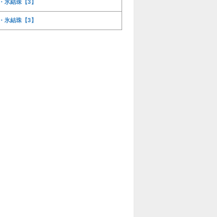
・氷結珠【3】
・氷結珠【3】