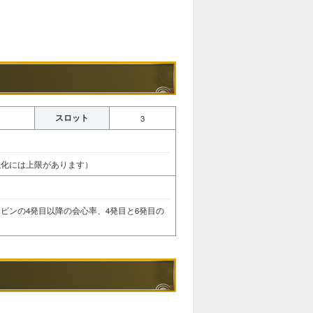
スロット
3
強化には上限があります）
ビンの4発目以降の会心率、4発目と6発目の