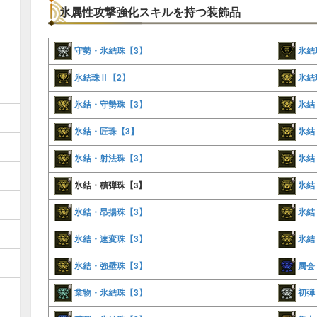
氷属性攻撃強化スキルを持つ装飾品
守勢・氷結珠【3】
氷結
氷結珠Ⅱ【2】
氷結
氷結・守勢珠【3】
氷結
氷結・匠珠【3】
氷結
氷結・射法珠【3】
氷結
氷結
氷結・積弾珠【3】
氷結・昂揚珠【3】
氷結
氷結・速変珠【3】
氷結
氷結・強壁珠【3】
属会
業物・氷結珠【3】
初弾