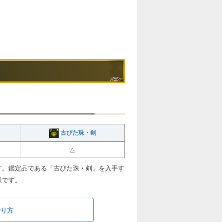
古びた珠・剣
△
す。鑑定品である「古びた珠・剣」を入手す
様です。
やり方