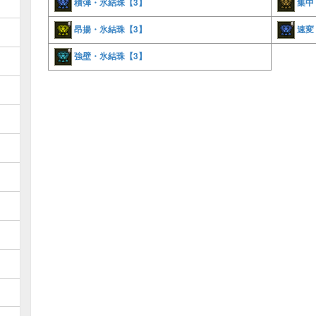
積弾・氷結珠【3】
集中
昂揚・氷結珠【3】
速変
強壁・氷結珠【3】