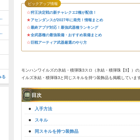
ピックアップ情報
☆
狩王決定戦の新チャレクエ2種が配信！
たりと鑑定護石の入手方法
★
アセンダンスが2027年に発売！情報まとめ
☆
最終アプデ対応！最強武器種ランキング
始める前に確認するべきこと
★
全武器種の最強装備・おすすめ装備まとめ
☆
巨戟アーティア武器厳選のやり方
モンハンワイルズの氷結・積弾珠3スロ（氷結・積弾珠【3】）
みる
イルズ氷結・積弾珠3と同じスキルを持つ装飾品も掲載していま
目次
入手方法
スキル
同スキルを持つ装飾品