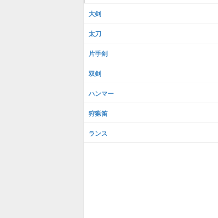
大剣
太刀
片手剣
双剣
ハンマー
狩猟笛
ランス