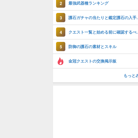
最強武器種ランキング
2
護石ガチャの当
3
クエスト一覧と
4
防御の護石の素材とスキル
5
金冠クエストの交換掲示板
もっと