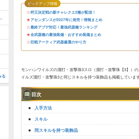
ピックアップ情報
☆
狩王決定戦の新チャレクエ2種が配信！
器厳選のやり方とおすすめスキル
★
アセンダンスが2027年に発売！情報まとめ
☆
最終アプデ対応！最強武器種ランキング
★
全武器種の最強装備・おすすめ装備まとめ
☆
巨戟アーティア武器厳選のやり方
モンハンワイルズの溜打・攻撃珠3スロ（溜打・攻撃珠【3】）
みる
イルズ溜打・攻撃珠3と同じスキルを持つ装飾品も掲載していま
目次
入手方法
スキル
同スキルを持つ装飾品