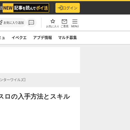
活
ログイン
お気に入り追加
ご意見
MENU
お気に入り
ミュ
イベクエ
アプデ情報
マルチ募集
ハンターワイルズ】
スロの入手方法とスキル