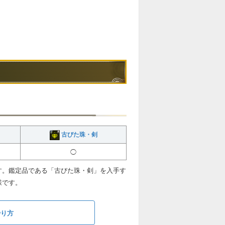
古びた珠・剣
◯
す。鑑定品である「古びた珠・剣」を入手す
様です。
やり方