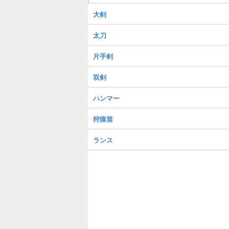
大剣
太刀
片手剣
双剣
ハンマー
狩猟笛
ランス