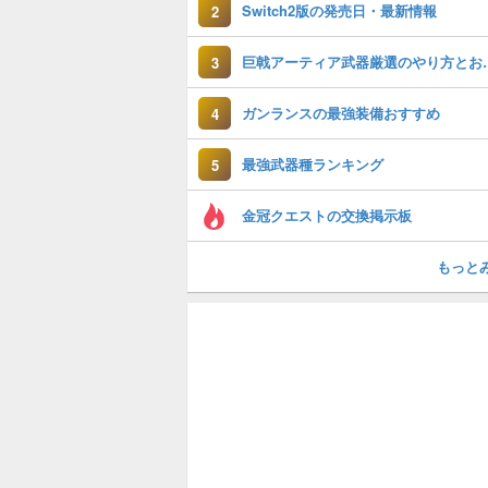
Switch2版の発売日・最新情報
2
巨戟アーティア武
3
ガンランスの最強装備おすすめ
4
最強武器種ランキング
5
金冠クエストの交換掲示板
もっと