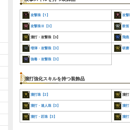
攻撃珠【1】
攻撃
攻撃珠Ⅲ【3】
鼓笛
飛燕
溜打・攻撃珠【3】
増弾・攻撃珠【3】
研磨
強毒・攻撃珠【3】
溜打強化スキルを持つ装飾品
溜打珠【2】
溜打
溜打・達人珠【3】
溜打
溜打・匠珠【3】
溜打