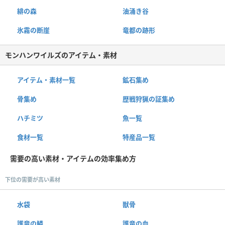
緋の森
油涌き谷
氷霧の断崖
竜都の跡形
モンハンワイルズのアイテム・素材
アイテム・素材一覧
鉱石集め
骨集め
歴戦狩猟の証集め
ハチミツ
魚一覧
食材一覧
特産品一覧
需要の高い素材・アイテムの効率集め方
下位の需要が高い素材
水袋
獣骨
護竜の鱗
護竜の血