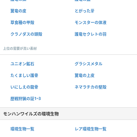
翼竜の皮
とがった牙
草食種の甲殻
モンスターの体液
クラノダスの頭殻
護竜セクレトの羽
上位の需要が高い素材
ユニオン鉱石
グラシスメタル
たくましい護骨
翼竜の上皮
いにしえの龍骨
ネマラチカの堅殻
歴戦狩猟の証1~3
モンハンワイルズの環境生物
環境生物一覧
レア環境生物一覧