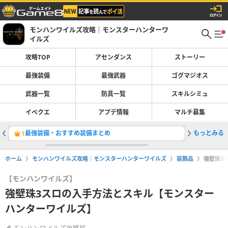
モンハンワイルズ攻略｜モンスターハンターワ
イルズ
攻略TOP
アセンダンス
ストーリー
最強装備
最強武器
ゴグマジオス
武器一覧
防具一覧
スキルシミュ
イベクエ
アプデ情報
マルチ募集
最強装備・おすすめ装備まとめ
もっとみる
双剣の最
1
2
ホーム
モンハンワイルズ攻略｜モンスターハンターワイルズ
装飾品
強壁珠3
【モンハンワイルズ】
強壁珠3スロの入手方法とスキル【モンスター
ハンターワイルズ】