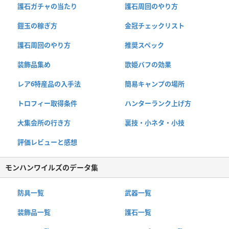
護石ガチャの当たり
護石周回のやり方
鎧玉の稼ぎ方
金冠チェックリスト
護石周回のやり方
推奨スペック
装飾品集め
歌姫バフの効果
レア6特産品の入手法
簡易キャンプの場所
トロフィー取得条件
ハンターランク上げ方
大集会所の行き方
裏技・小ネタ・小技
評価レビューと感想
モンハンワイルズのデータ集
防具一覧
武器一覧
装飾品一覧
護石一覧