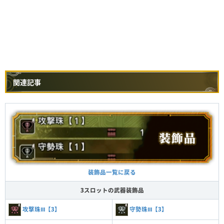
関連記事
装飾品一覧に戻る
3スロットの武器装飾品
攻撃珠Ⅲ【3】
守勢珠Ⅲ【3】