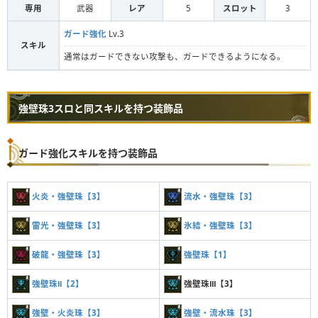
専用
武器
レア
5
スロット
3
ガード強化
Lv.3
スキル
通常はガードできない攻撃も、ガードできるようになる。
強壁珠3スロと同スキルを持つ装飾品
ガード強化スキルを持つ装飾品
火炎・強壁珠【3】
流水・強壁珠【3】
雷光・強壁珠【3】
氷結・強壁珠【3】
破龍・強壁珠【3】
強壁珠【1】
強壁珠Ⅱ【2】
強壁珠Ⅲ【3】
強壁・火炎珠【3】
強壁・流水珠【3】