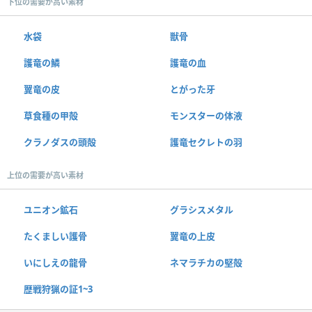
下位の需要が高い素材
水袋
獣骨
護竜の鱗
護竜の血
翼竜の皮
とがった牙
草食種の甲殻
モンスターの体液
クラノダスの頭殻
護竜セクレトの羽
上位の需要が高い素材
ユニオン鉱石
グラシスメタル
たくましい護骨
翼竜の上皮
いにしえの龍骨
ネマラチカの堅殻
歴戦狩猟の証1~3