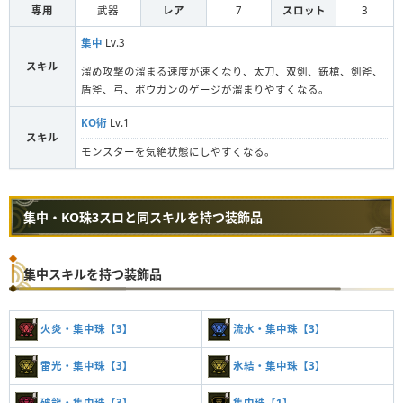
専用
武器
レア
7
スロット
3
集中
Lv.3
スキル
溜め攻撃の溜まる速度が速くなり、太刀、双剣、銃槍、剣斧、
盾斧、弓、ボウガンのゲージが溜まりやすくなる。
KO術
Lv.1
スキル
モンスターを気絶状態にしやすくなる。
集中・KO珠3スロと同スキルを持つ装飾品
集中スキルを持つ装飾品
火炎・集中珠【3】
流水・集中珠【3】
雷光・集中珠【3】
氷結・集中珠【3】
破龍・集中珠【3】
集中珠【1】