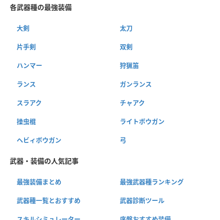
各武器種の最強装備
大剣
太刀
片手剣
双剣
ハンマー
狩猟笛
ランス
ガンランス
スラアク
チャアク
操虫棍
ライトボウガン
ヘビィボウガン
弓
武器・装備の人気記事
最強装備まとめ
最強武器種ランキング
武器種一覧とおすすめ
武器診断ツール
スキルシミュレーター
序盤おすすめ装備