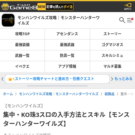
モンハンワイルズ攻略｜モンスターハンターワ
イルズ
攻略TOP
アセンダンス
ストーリー
最強装備
最強武器
ゴグマジオス
武器一覧
防具一覧
スキルシミュ
イベクエ
アプデ情報
マルチ募集
ストーリー攻略チャートと進め方・任務クエスト
もっとみる
Switc
1
2
ホーム
モンハンワイルズ攻略｜モンスターハンターワイルズ
装飾品
集中・K
【モンハンワイルズ】
集中・KO珠3スロの入手方法とスキル【モンス
ターハンターワイルズ】