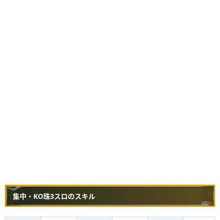
集中・KO珠3スロのスキル