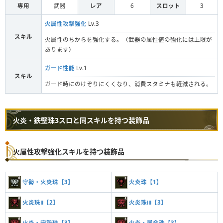
専用
武器
レア
6
スロット
3
火属性攻撃強化
Lv.3
スキル
火属性のちからを強化する。（武器の属性値の強化には上限が
あります）
ガード性能
Lv.1
スキル
ガード時にのけぞりにくくなり、消費スタミナも軽減される。
火炎・鉄壁珠3スロと同スキルを持つ装飾品
火属性攻撃強化スキルを持つ装飾品
守勢・火炎珠【3】
火炎珠【1】
火炎珠Ⅱ【2】
火炎珠Ⅲ【3】
火炎・守勢珠【3】
火炎・属会珠【3】