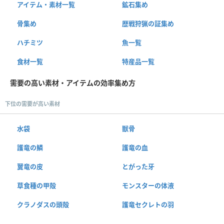
アイテム・素材一覧
鉱石集め
骨集め
歴戦狩猟の証集め
ハチミツ
魚一覧
食材一覧
特産品一覧
需要の高い素材・アイテムの効率集め方
下位の需要が高い素材
水袋
獣骨
護竜の鱗
護竜の血
翼竜の皮
とがった牙
草食種の甲殻
モンスターの体液
クラノダスの頭殻
護竜セクレトの羽