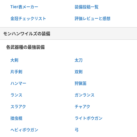
Tier表メーカー
装備投稿一覧
金冠チェックリスト
評価レビューと感想
モンハンワイルズの装備
各武器種の最強装備
大剣
太刀
片手剣
双剣
ハンマー
狩猟笛
ランス
ガンランス
スラアク
チャアク
操虫棍
ライトボウガン
ヘビィボウガン
弓