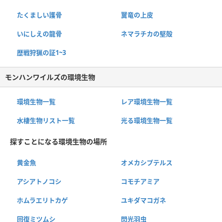
たくましい護骨
翼竜の上皮
いにしえの龍骨
ネマラチカの堅殻
歴戦狩猟の証1~3
モンハンワイルズの環境生物
環境生物一覧
レア環境生物一覧
水棲生物リスト一覧
光る環境生物一覧
探すことになる環境生物の場所
黄金魚
オメカシプテルス
アシアトノコシ
コモチアミア
ホムラエリトカゲ
ユキダマコガネ
回復ミツムシ
閃光羽虫