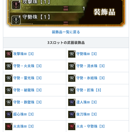
装飾品一覧に戻る
3スロットの武器装飾品
攻撃珠Ⅲ【3】
守勢珠Ⅲ【3】
守勢・火炎珠【3】
守勢・流水珠【3】
守勢・雷光珠【3】
守勢・氷結珠【3】
守勢・破龍珠【3】
守勢・匠珠【3】
守勢・鉄壁珠【3】
達人珠Ⅲ【3】
超心珠Ⅲ【3】
抜刀珠Ⅲ【3】
火炎珠Ⅲ【3】
火炎・守勢珠【3】