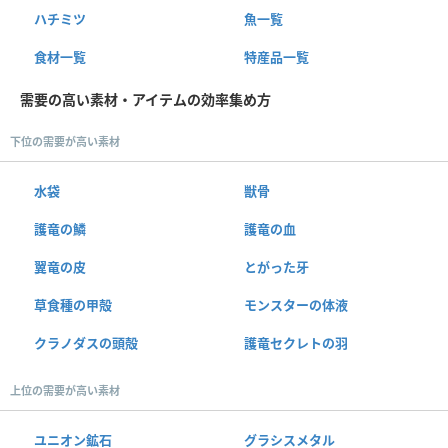
ハチミツ
魚一覧
食材一覧
特産品一覧
需要の高い素材・アイテムの効率集め方
下位の需要が高い素材
水袋
獣骨
護竜の鱗
護竜の血
翼竜の皮
とがった牙
草食種の甲殻
モンスターの体液
クラノダスの頭殻
護竜セクレトの羽
上位の需要が高い素材
ユニオン鉱石
グラシスメタル