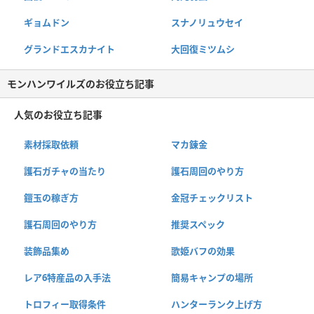
ギョムドン
スナノリュウセイ
グランドエスカナイト
大回復ミツムシ
モンハンワイルズのお役立ち記事
人気のお役立ち記事
素材採取依頼
マカ錬金
護石ガチャの当たり
護石周回のやり方
鎧玉の稼ぎ方
金冠チェックリスト
護石周回のやり方
推奨スペック
装飾品集め
歌姫バフの効果
レア6特産品の入手法
簡易キャンプの場所
トロフィー取得条件
ハンターランク上げ方