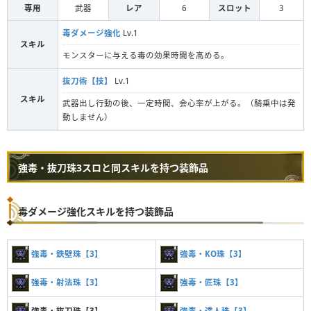
専用
武器
レア
6
スロット
3
毒ダメージ強化
Lv.1
スキル
モンスターに与える毒の効果時間を高める。
抜刀術【技】
Lv.1
スキル
武器出し行動の後、一定時間、会心率が上がる。（騎乗中は発
動しません）
強毒・抜刀珠3スロと同スキルを持つ装飾品
毒ダメージ強化スキルを持つ装飾品
強毒・鉄壁珠【3】
強毒・KO珠【3】
強毒・射法珠【3】
強毒・匠珠【3】
強毒・抜刀珠【3】
強毒・達人珠【3】