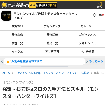
モンハンワイルズ攻略｜モンスターハンターワ
イルズ
攻略TOP
アセンダンス
ストーリー
最強装備
最強武器
ゴグマジオス
武器一覧
防具一覧
スキルシミュ
イベクエ
アプデ情報
マルチ募集
双剣の最強装備おすすめ
もっとみる
散弾ヘビ
1
2
ホーム
モンハンワイルズ攻略｜モンスターハンターワイルズ
装飾品
強毒・抜
【モンハンワイルズ】
強毒・抜刀珠3スロの入手方法とスキル【モン
スターハンターワイルズ】