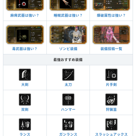
睡眠武器は強い？
爆破属性は強い？
麻痺武器は強い？
装備投稿一覧
ゾンビ装備
毒武器は強い？
最強おすすめ装備
大剣
太刀
片手剣
双剣
ハンマー
狩猟笛
ランス
ガンランス
スラッシュアックス