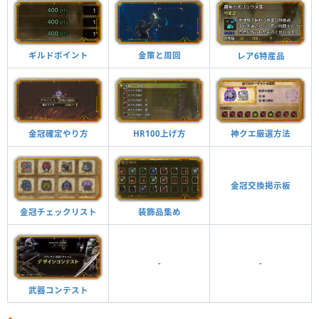
ギルドポイント
金策と周回
レア6特産品
金冠確定やり方
HR100上げ方
神クエ厳選方法
金冠交換掲示板
金冠チェックリスト
装飾品集め
-
-
武器コンテスト