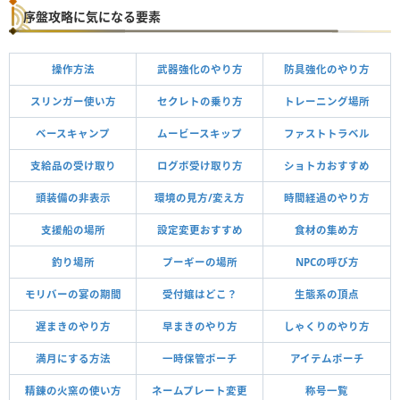
序盤攻略に気になる要素
操作方法
武器強化のやり方
防具強化のやり方
スリンガー使い方
セクレトの乗り方
トレーニング場所
ベースキャンプ
ムービースキップ
ファストトラベル
支給品の受け取り
ログボ受け取り方
ショトカおすすめ
頭装備の非表示
環境の見方/変え方
時間経過のやり方
支援船の場所
設定変更おすすめ
食材の集め方
釣り場所
プーギーの場所
NPCの呼び方
モリバーの宴の期間
受付嬢はどこ？
生態系の頂点
遅まきのやり方
早まきのやり方
しゃくりのやり方
満月にする方法
一時保管ポーチ
アイテムポーチ
精錬の火窯の使い方
ネームプレート変更
称号一覧