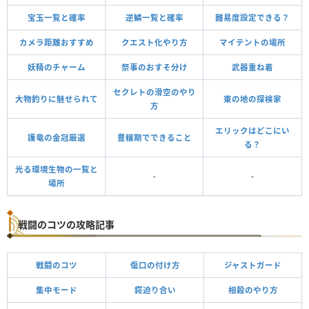
宝玉一覧と確率
逆鱗一覧と確率
難易度設定できる？
カメラ距離おすすめ
クエスト化やり方
マイテントの場所
妖精のチャーム
祭事のおすそ分け
武器重ね着
セクレトの滑空のやり
大物釣りに魅せられて
東の地の探検家
方
エリックはどこにい
護竜の金冠厳選
豊穣期でできること
る？
光る環境生物の一覧と
-
-
場所
戦闘のコツの攻略記事
戦闘のコツ
傷口の付け方
ジャストガード
集中モード
鍔迫り合い
相殺のやり方