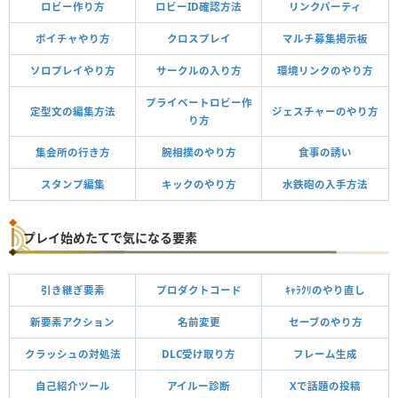
ロビー作り方
ロビーID確認方法
リンクパーティ
ボイチャやり方
クロスプレイ
マルチ募集掲示板
ソロプレイやり方
サークルの入り方
環境リンクのやり方
プライベートロビー作
定型文の編集方法
ジェスチャーのやり方
り方
集会所の行き方
腕相撲のやり方
食事の誘い
スタンプ編集
キックのやり方
水鉄砲の入手方法
プレイ始めたてで気になる要素
引き継ぎ要素
プロダクトコード
ｷｬﾗｸﾘのやり直し
新要素アクション
名前変更
セーブのやり方
クラッシュの対処法
DLC受け取り方
フレーム生成
自己紹介ツール
アイルー診断
Xで話題の投稿