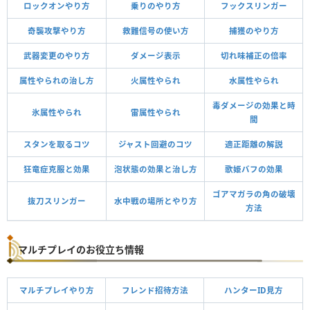
ロックオンやり方
乗りのやり方
フックスリンガー
奇襲攻撃やり方
救難信号の使い方
捕獲のやり方
武器変更のやり方
ダメージ表示
切れ味補正の倍率
属性やられの治し方
火属性やられ
水属性やられ
毒ダメージの効果と時
氷属性やられ
雷属性やられ
間
スタンを取るコツ
ジャスト回避のコツ
適正距離の解説
狂竜症克服と効果
泡状態の効果と治し方
歌姫バフの効果
ゴアマガラの角の破壊
抜刀スリンガー
水中戦の場所とやり方
方法
マルチプレイのお役立ち情報
マルチプレイやり方
フレンド招待方法
ハンターID見方