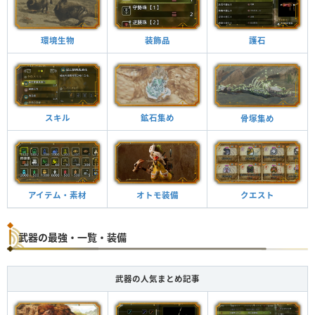
環境生物
装飾品
護石
スキル
鉱石集め
骨塚集め
アイテム・素材
オトモ装備
クエスト
武器の最強・一覧・装備
武器の人気まとめ記事