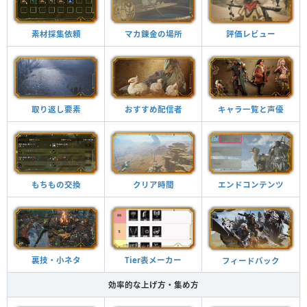
素材採集依頼
マカ錬金の場所
評価レビュー
おすすめ配信者
取り返し要素
キャラ一覧と声優
もちもの交換
クリア時間
エンドコンテンツ
裏技・小ネタ
Tier表メーカー
フィードバック
効率的な上げ方・集め方