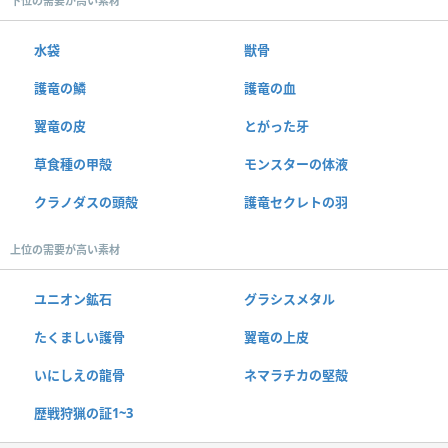
下位の需要が高い素材
水袋
獣骨
護竜の鱗
護竜の血
翼竜の皮
とがった牙
草食種の甲殻
モンスターの体液
クラノダスの頭殻
護竜セクレトの羽
上位の需要が高い素材
ユニオン鉱石
グラシスメタル
たくましい護骨
翼竜の上皮
いにしえの龍骨
ネマラチカの堅殻
歴戦狩猟の証1~3