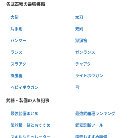
各武器種の最強装備
大剣
太刀
片手剣
双剣
ハンマー
狩猟笛
ランス
ガンランス
スラアク
チャアク
操虫棍
ライトボウガン
ヘビィボウガン
弓
武器・装備の人気記事
最強装備まとめ
最強武器種ランキング
武器種一覧とおすすめ
武器診断ツール
スキルシミュレーター
序盤おすすめ装備