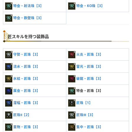
特会・射法珠【3】
特会・KO珠【3】
特会・鉄壁珠【3】
匠スキルを持つ装飾品
守勢・匠珠【3】
火炎・匠珠【3】
流水・匠珠【3】
雷光・匠珠【3】
氷結・匠珠【3】
破龍・匠珠【3】
属会・匠珠【3】
特会・匠珠【3】
溜幅・匠珠【3】
匠珠【1】
匠珠Ⅱ【2】
匠珠Ⅲ【3】
業物・匠珠【3】
集中・匠珠【3】