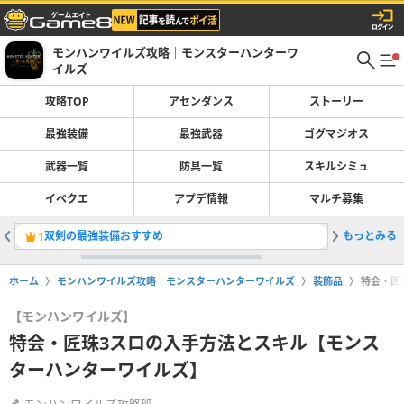
モンハンワイルズ攻略｜モンスターハンターワ
イルズ
攻略TOP
アセンダンス
ストーリー
最強装備
最強武器
ゴグマジオス
武器一覧
防具一覧
スキルシミュ
イベクエ
アプデ情報
マルチ募集
双剣の最強装備おすすめ
もっとみる
最強装備
1
2
ホーム
モンハンワイルズ攻略｜モンスターハンターワイルズ
装飾品
特会・匠
【モンハンワイルズ】
特会・匠珠3スロの入手方法とスキル【モンス
ターハンターワイルズ】