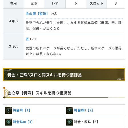
専用
武器
レア
6
スロット
3
会心撃【特殊】
Lv.3
スキル
攻撃で会心が発生した際に、与える状態異常値（麻痺、毒、睡
眠、爆破）が高くなる
匠
Lv.1
スキル
武器の斬れ味ゲージが長くなる。ただし、斬れ味ゲージの限界
以上には長くならない。
特会・匠珠3スロと同スキルを持つ装飾品
会心撃【特殊】スキルを持つ装飾品
特会珠【1】
特会珠Ⅱ【2】
特会珠Ⅲ【3】
特会・匠珠【3】