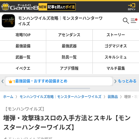
モンハンワイルズ攻略｜モンスターハンターワ
イルズ
攻略TOP
アセンダンス
ストーリー
最強装備
最強武器
ゴグマジオス
武器一覧
防具一覧
スキルシミュ
イベクエ
アプデ情報
マルチ募集
最強装備・おすすめ装備まとめ
もっとみる
巨戟アー
1
2
ホーム
モンハンワイルズ攻略｜モンスターハンターワイルズ
装飾品
増弾・攻
【モンハンワイルズ】
増弾・攻撃珠3スロの入手方法とスキル【モン
スターハンターワイルズ】