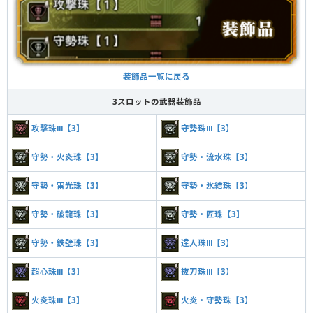
装飾品一覧に戻る
3スロットの武器装飾品
攻撃珠Ⅲ【3】
守勢珠Ⅲ【3】
守勢・火炎珠【3】
守勢・流水珠【3】
守勢・雷光珠【3】
守勢・氷結珠【3】
守勢・破龍珠【3】
守勢・匠珠【3】
守勢・鉄壁珠【3】
達人珠Ⅲ【3】
超心珠Ⅲ【3】
抜刀珠Ⅲ【3】
火炎珠Ⅲ【3】
火炎・守勢珠【3】