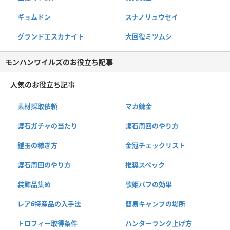
ギョムドン
スナノリュウセイ
グランドエスカナイト
大回復ミツムシ
モンハンワイルズのお役立ち記事
人気のお役立ち記事
素材採取依頼
マカ錬金
護石ガチャの当たり
護石周回のやり方
鎧玉の稼ぎ方
金冠チェックリスト
護石周回のやり方
推奨スペック
装飾品集め
歌姫バフの効果
レア6特産品の入手法
簡易キャンプの場所
トロフィー取得条件
ハンターランク上げ方