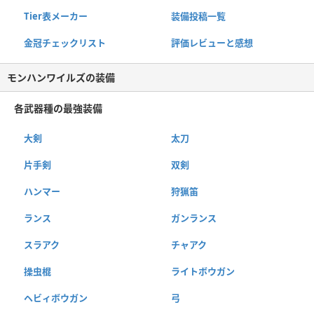
Tier表メーカー
装備投稿一覧
金冠チェックリスト
評価レビューと感想
モンハンワイルズの装備
各武器種の最強装備
大剣
太刀
片手剣
双剣
ハンマー
狩猟笛
ランス
ガンランス
スラアク
チャアク
操虫棍
ライトボウガン
ヘビィボウガン
弓