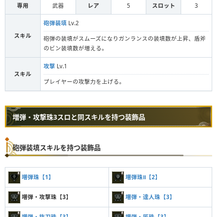
専用
武器
レア
5
スロット
3
砲弾装填
Lv.2
スキル
砲弾の装填がスムーズになりガンランスの装填数が上昇、盾斧
のビン装填数が増える。
攻撃
Lv.1
スキル
プレイヤーの攻撃力を上げる。
増弾・攻撃珠3スロと同スキルを持つ装飾品
砲弾装填スキルを持つ装飾品
増弾珠【1】
増弾珠Ⅱ【2】
増弾・攻撃珠【3】
増弾・達人珠【3】
増弾・抜刀珠【3】
増弾・匠珠【3】