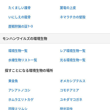
たくましい護骨
翼竜の上皮
いにしえの龍骨
ネマラチカの堅殻
歴戦狩猟の証1~3
モンハンワイルズの環境生物
環境生物一覧
レア環境生物一覧
水棲生物リスト一覧
光る環境生物一覧
探すことになる環境生物の場所
黄金魚
オメカシプテルス
アシアトノコシ
コモチアミア
ホムラエリトカゲ
ユキダマコガネ
回復ミツムシ
閃光羽虫