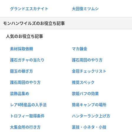
グランドエスカナイト
大回復ミツムシ
モンハンワイルズのお役立ち記事
人気のお役立ち記事
素材採取依頼
マカ錬金
護石ガチャの当たり
護石周回のやり方
鎧玉の稼ぎ方
金冠チェックリスト
護石周回のやり方
推奨スペック
装飾品集め
歌姫バフの効果
レア6特産品の入手法
簡易キャンプの場所
トロフィー取得条件
ハンターランク上げ方
大集会所の行き方
裏技・小ネタ・小技