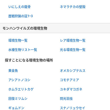
いにしえの龍骨
ネマラチカの堅殻
歴戦狩猟の証1~3
モンハンワイルズの環境生物
環境生物一覧
レア環境生物一覧
水棲生物リスト一覧
光る環境生物一覧
探すことになる環境生物の場所
黄金魚
オメカシプテルス
アシアトノコシ
コモチアミア
ホムラエリトカゲ
ユキダマコガネ
回復ミツムシ
閃光羽虫
ギョムドン
スナノリュウセイ