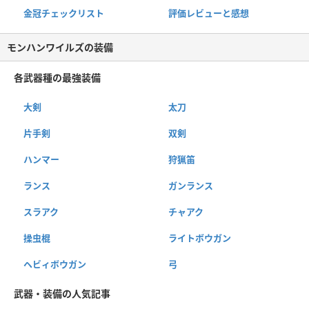
金冠チェックリスト
評価レビューと感想
モンハンワイルズの装備
各武器種の最強装備
大剣
太刀
片手剣
双剣
ハンマー
狩猟笛
ランス
ガンランス
スラアク
チャアク
操虫棍
ライトボウガン
ヘビィボウガン
弓
武器・装備の人気記事