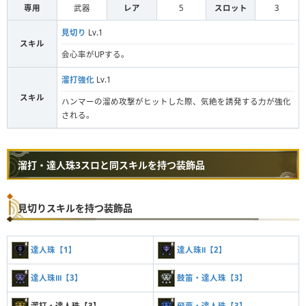
専用
武器
レア
5
スロット
3
見切り
Lv.1
スキル
会心率がUPする。
溜打強化
Lv.1
スキル
ハンマーの溜め攻撃がヒットした際、気絶を誘発する力が強化
される。
溜打・達人珠3スロと同スキルを持つ装飾品
見切りスキルを持つ装飾品
達人珠【1】
達人珠Ⅱ【2】
達人珠Ⅲ【3】
鼓笛・達人珠【3】
溜打・達人珠【3】
飛燕・達人珠【3】