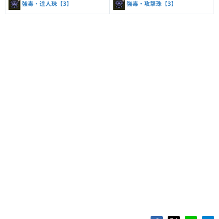
強毒・達人珠【3】
強毒・攻撃珠【3】