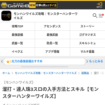
モンハンワイルズ攻略｜モンスターハンターワ
イルズ
攻略TOP
アセンダンス
ストーリー
最強装備
最強武器
ゴグマジオス
武器一覧
防具一覧
スキルシミュ
イベクエ
アプデ情報
マルチ募集
太刀の最強装備おすすめ
もっとみる
双剣の最
1
2
ホーム
モンハンワイルズ攻略｜モンスターハンターワイルズ
装飾品
溜打・達
【モンハンワイルズ】
溜打・達人珠3スロの入手方法とスキル【モン
スターハンターワイルズ】