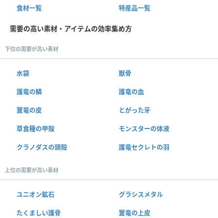
食材一覧
特産品一覧
需要の高い素材・アイテムの効率集め方
下位の需要が高い素材
水袋
獣骨
護竜の鱗
護竜の血
翼竜の皮
とがった牙
草食種の甲殻
モンスターの体液
クラノダスの頭殻
護竜セクレトの羽
上位の需要が高い素材
ユニオン鉱石
グラシスメタル
たくましい護骨
翼竜の上皮