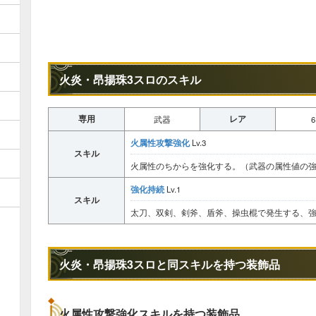
火炎・昂揚珠3スロのスキル
専用
レア
武器
6
火属性攻撃強化
Lv.3
スキル
火属性のちからを強化する。（武器の属性値の
強化持続
Lv.1
スキル
太刀、双剣、剣斧、盾斧、操虫棍で発生する、
火炎・昂揚珠3スロと同スキルを持つ装飾品
火属性攻撃強化スキルを持つ装飾品