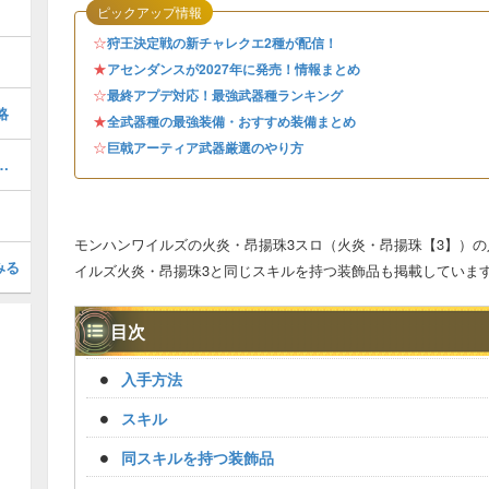
ピックアップ情報
☆
狩王決定戦の新チャレクエ2種が配信！
★
アセンダンスが2027年に発売！情報まとめ
☆
最終アプデ対応！最強武器種ランキング
略
★
全武器種の最強装備・おすすめ装備まとめ
☆
巨戟アーティア武器厳選のやり方
【果敢】）の効果と発動装備
モンハンワイルズの火炎・昂揚珠3スロ（火炎・昂揚珠【3】）
みる
イルズ火炎・昂揚珠3と同じスキルを持つ装飾品も掲載していま
目次
入手方法
スキル
同スキルを持つ装飾品