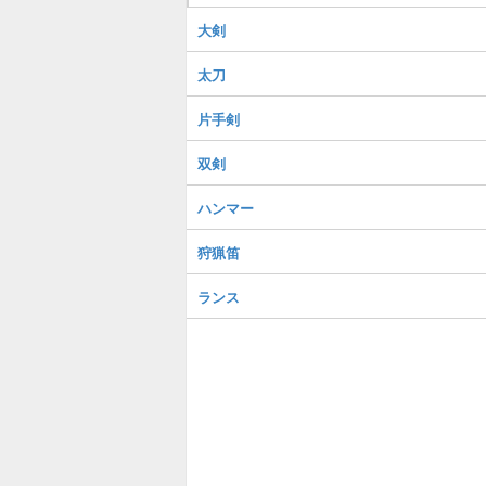
大剣
太刀
片手剣
双剣
ハンマー
狩猟笛
ランス