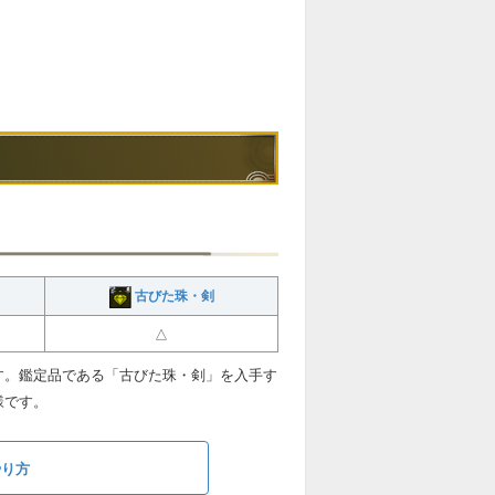
古びた珠・剣
△
す。鑑定品である「古びた珠・剣」を入手す
様です。
やり方