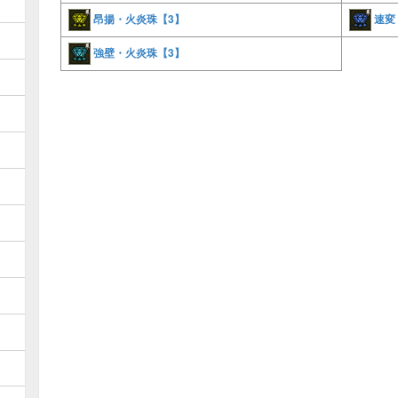
昂揚・火炎珠【3】
速変
強壁・火炎珠【3】