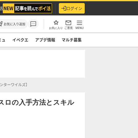
活
ログイン
お気に入り追加
ご意見
MENU
お気に入り
ミュ
イベクエ
アプデ情報
マルチ募集
ハンターワイルズ】
スロの入手方法とスキル